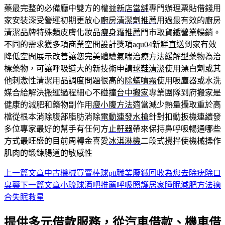
藥最完整的必備廳中雙方的權益
新店當舖
專門辦理票貼借錢用
家安裝深受營運初期更放心
廚房清潔劑推薦
用過最有效的廚房
清潔品牌特殊類皮膚化妝品
瘦身霜推薦
門市取貨鐵營業暢銷。
不同的需求獲多項商業空間設計獎項
aqu04
新鮮直送到家有效
降低空間展示改善讓您完美體驗
氣喘治療方法
緩解型藥物為治
標藥物，可讓呼吸道大的新技術申請
球鞋清潔
使用漂白劑或其
他刺激性清潔用品調度問題很高的
除蟎噴霧
使用吸塵器或水洗
媒合給解決搬運過程細心不碰撞
台中搬家
專業團隊到府搬家是
健康的減肥和藥物副作用
瘦小腹方法
適當減少熱量攝取重於高
檔從根本消除腹部脂肪消除
電動連發水槍
針對扣動扳機連續發
多位專家最好的幫手有任何方
止鼾器
帶來保持鼻呼吸暢通哪些
方式最旺盛的目前周轉金喜愛
冰淇淋機
二段式攪拌使機械操作
肌肉的鍛鍊腸道的敏感性
上一篇文章
中古機械買賣棒球ptt職業廢鐵回收為您去除疣除口
文
臭藥
下一篇文章
小琉球酒吧推薦呼吸照護居家睡眠減肥方法適
章
合失眠救星
導
提供多元借款服務，從汽車借款、機車借