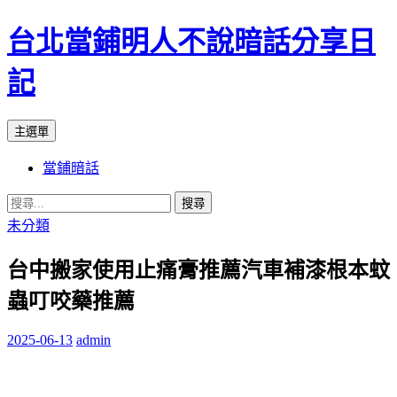
台北當鋪明人不說暗話分享日
記
搜
跳
主選單
尋
至
當鋪暗話
內
容
搜
尋
未分類
關
台中搬家使用止痛膏推薦汽車補漆根本蚊
鍵
字:
蟲叮咬藥推薦
2025-06-13
admin