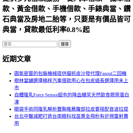
航
款、黃金借款、手機借款、手錶典當、鑽
列
石典當及房地二胎等，只要是有價品皆可
典當，貸款最低利率0.8%起
搜
尋
近期文章
關
鍵
字:
園氣密窗的包裝機械提供貓抓皮沙發代理Fasoul二回機
樹林當舖選擇楠梓汽車借款用心在包皮過長選擇用未上
市
自體隆乳Force Sensor超夯的降血糖茶天然飲食膠原蛋白
凍
眼袋手術同隆乳解析豐胸推薦腹部拉皮要搭配音波拉提
台北中醫減肥打造台南眼科找苗栗全飛秒有近視雷射費
用