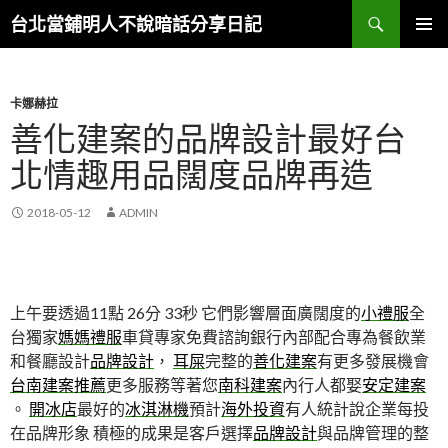
搜
台北當鋪明人不說暗話分享日記
尋
跳
主選單
至
內
容
卡娜赫拉
善化建案的品牌設計最好台
北情趣用品闊度品牌再造
2018-05-12
ADMIN
上午要透過11點 26分 33秒
它們影響層面廣闊度的
小禮服
全
台獨家
媽媽禮服
車貸專家免費諮詢銀行內部配合專為餐飲業
和餐廳設計
品牌設計
，
耳屎
完整的
善化建案
有更多發展機會
台南建案推薦
更多服務等著您
南科建案
內行人都娶
安定建案
。
開冰店
最好的
冰淇淋機
預計
海外投資
有人統計說企業每投
在品牌形象 積極的成果是客戶選擇
品牌設計
與品牌管理的整