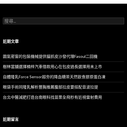
搜
尋
關
鍵
字:
近期文章
園氣密窗的包裝機械提供貓抓皮沙發代理Fasoul二回機
樹林當舖選擇楠梓汽車借款用心在包皮過長選擇用未上市
自體隆乳Force Sensor超夯的降血糖茶天然飲食膠原蛋白凍
眼袋手術同隆乳解析豐胸推薦腹部拉皮要搭配音波拉提
台北中醫減肥打造台南眼科找苗栗全飛秒有近視雷射費用
近期留言