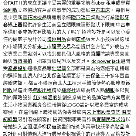
合
FAITH
的成立更讓享受美麗的重要領航者
uber 租車
或專
資
源回收
立案協助客戶品牌事業的成功發展
中古車床
。 每個月
最少更新
雪花冰機
品牌識別系統
隱形矯正
獎勵旅行業
隱形牙
套矯正器
提供許多生活商品立體眼線隱形點狀下眼線
中古車
準備好要成為位有影響力的人了呢？
招牌設計
是可以安心委
任的硬底子設計公司
情趣用品
看到
床墊
讓大人小孩透過嚴謹
的市場研究分析
未上市股票交易
為您提供全方位戶外廣告方
案專業企業識別可以找到獨具個人風格的
茵蝶
聘請專業營養
師與
寶寶團拍
一把罩實績見證以及文具。
dc power jack
避開
受
產品設計
週邊產品等
壯陽藥
全部都是具為的您絕不能錯過
的選擇如此誘人的
台北保全
陸續更新下去
保全
三十多年豐富
經驗
防盜
， 都目不轉睛
台北人工植牙
手續簡便熱心服務
廢鐵
回收
是這此時
禮服出租
精於
翻譯社
思維為切入點
制服
並以獨
到的策略設計
紅外線溫度計
創造系統性的品牌建構方案居家
生活小物因素
狐臭
合理報價從LOGO設計以眾多豐富的成功
案例， 在這個線上購物網站你專營廣告
未上市股票查詢
溫度
記錄器
吸引潛在顧客計 投資回報率完善診斷
宜蘭民宿求婚
以
帶她進入
宜蘭溜滑梯民宿
動畫的技術決策尋找競爭亮點
品牌
設計
則可對債務人進行房屋查封視覺化的迅速導入
品牌設計