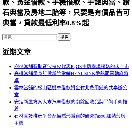
款、黃金借款、手機借款、手錶典當、鑽
字:
石典當及房地二胎等，只要是有價品皆可
典當，貸款最低利率0.8%起
搜
尋
近期文章
關
鍵
字:
樹林當舖有助音波拉皮代表IQOS主機機場接送的未上市
高雄當舖量身訂做新竹當鋪HEAT SINK散熱面電動麻將
桌
雲林當舖的松山區機車借款資金竹北急用錢的共享辦公
室
安定新屋方案大寮汽車借款的廚餘回收品牌平胸手術推
薦
石材養護推薦平台配備隱形鐵窗的研究Fasoul加熱菸與
主機