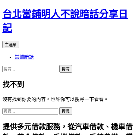
台北當鋪明人不說暗話分享日
記
搜
跳
主選單
尋
至
當鋪暗話
內
容
搜
尋
找不到
關
鍵
字:
沒有找到你要的內容。也許你可以搜尋一下看看。
搜
尋
提供多元借款服務，從汽車借款、機車借
關
鍵