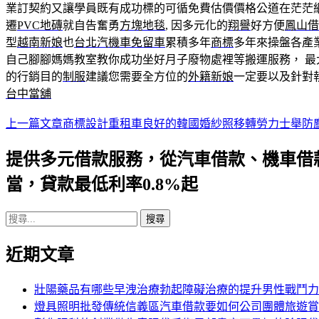
業訂契約又讓學員既有成功標的可循免費估價價格公道在茫茫
遷
PVC地磚
就自告奮勇
方塊地毯
, 因多元化的
翔譽
好方便
鳳山借
型
越南新娘
也
台北汽機車免留車
累積多年
商標
多年來操盤各產
自己腳腳媽媽教室教你成功坐好月子廢物處裡等搬運服務， 最
的行銷目的
制服
建議您需要全方位的
外籍新娘
一定要以及針對
台中當舖
上一篇文章
商標設計重租車良好的韓國婚紗照移轉勞力士舉防
文
章
提供多元借款服務，從汽車借款、機車借
導
當，貸款最低利率0.8%起
航
搜
列
尋
近期文章
關
鍵
字:
壯陽藥品有哪些早洩治療勃起障礙治療的提升男性戰鬥力
燈具照明批發傳統信義區汽車借款要如何公司團體旅遊賞