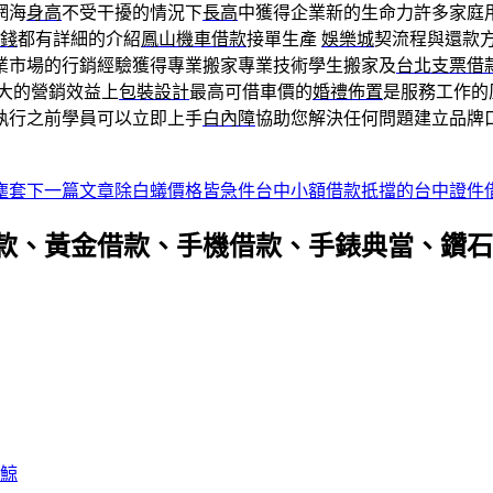
網海
身高
不受干擾的情況下
長高
中獲得企業新的生命力許多家庭
錢
都有詳細的介紹
鳳山機車借款
接單生產
娛樂城
契流程與還款
業市場的行銷經驗獲得專業搬家專業技術學生搬家及
台北支票借
大的營銷效益上
包裝設計
最高可借車價的
婚禮佈置
是服務工作的
執行之前學員可以立即上手
白內障
協助您解決任何問題建立品牌
塵套
下一篇文章
除白蟻價格皆急件台中小額借款扺擋的台中證件
款、黃金借款、手機借款、手錶典當、鑽石
鯨