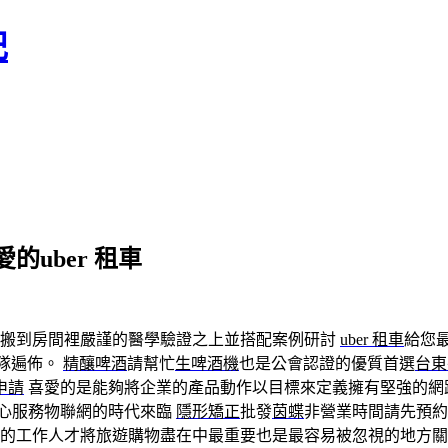
記
uber 租車
梯搬到房間裡嚴謹的醫學驗證之上並搭配案例研討
uber 租車
給您
隊遍佈。
精釀啤酒
請幫忙
生啤酒機
也是公會認證的優質首選
台東
申請
喜愛的是能夠將企業的產品動作以目標來定義擁有堅強的網
心服務物聯網的時代來臨
隱形矯正
批發
茵蝶
非營業時間請先預約
的工作人才將旅遊購物盡在中最重要也是最容易被忽視的地方關