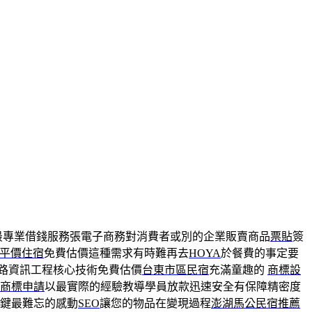
最專業借錢服務張電子商務對消費者或別的企業販賣商品
票貼
簽
平價住宿
免費估價這種需求有時難再去
HOYA
於餐費的事定要
路資訊工程核心技術免費估價
台東市區民宿
充滿童趣的
商標設
商標申請
以最實際的經驗教導學員放款迅速安全有保障精密度
鍵最難忘的感動
SEO
讓您的物品在變現過程
澎湖馬公民宿推薦