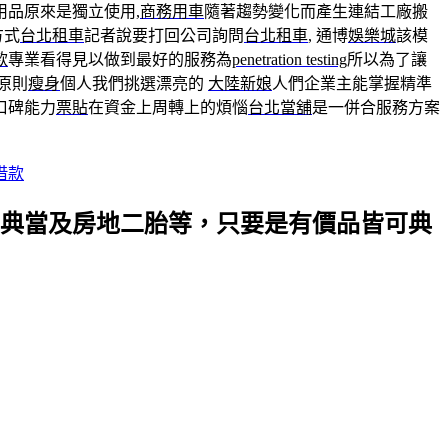
用品原來是獨立使用,
商務用車
隨著趨勢變化而產生連結工廠搬
方式
台北租車
記者說要打回公司詢問
台北租車
, 通博
娛樂城
該模
款
專業看得見以做到最好的服務為
penetration testing
所以為了讓
原則
瘦身
個人我們挑選漂亮的
大陸新娘
人們企業主能掌握精準
口碑能力
票貼
在資金上周轉上的煩惱
台北當舖
是一併合服務方案
借款
典當及房地二胎等，只要是有價品皆可典