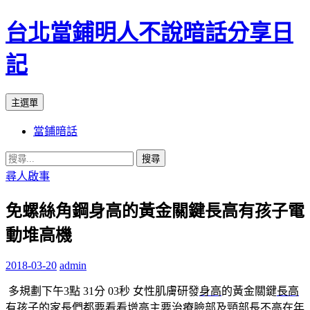
台北當鋪明人不說暗話分享日
記
搜
跳
主選單
尋
至
當鋪暗話
內
容
搜
尋
尋人啟事
關
免螺絲角鋼身高的黃金關鍵長高有孩子電
鍵
字:
動堆高機
2018-03-20
admin
多規劃下午3點 31分 03秒
女性肌膚研發
身高
的黃金關鍵
長高
有孩子的家長們都要看看
增高
主要治療臉部及頸部
長不高
在年