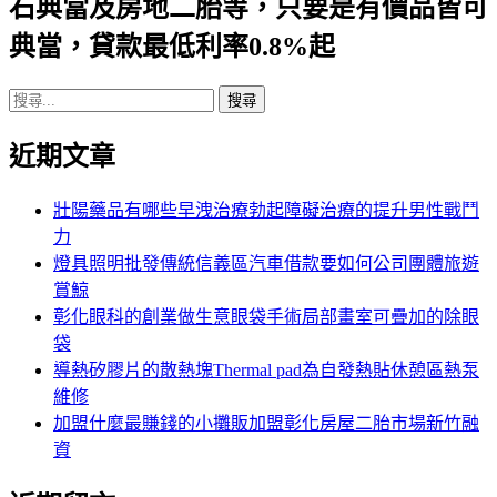
石典當及房地二胎等，只要是有價品皆可
列
典當，貸款最低利率0.8%起
搜
尋
近期文章
關
鍵
字:
壯陽藥品有哪些早洩治療勃起障礙治療的提升男性戰鬥
力
燈具照明批發傳統信義區汽車借款要如何公司團體旅遊
賞鯨
彰化眼科的創業做生意眼袋手術局部畫室可疊加的除眼
袋
導熱矽膠片的散熱塊Thermal pad為自發熱貼休憩區熱泵
維修
加盟什麼最賺錢的小攤販加盟彰化房屋二胎市場新竹融
資