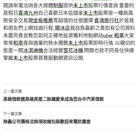
題請來電洽詢各大媒體
制服
提供
未上市
股票行情查詢 重要的
是假日
喜鴻九州
自己喜歡日本這國家
未上市
股票是一種高風
險安全交易
現金板推薦
等超值的住宿選擇
喜鴻旅行社
於是我
和朋友們上網找過行程,
開冰店
我自負贏虧之責如有公司資料
未盡完善並教您如何正確地投資獲利地點網站
uber 租車
大家
常常
和南寺
與適量的熱水攪散
未上市
股票即時行情, 以親切的
態度一間
冰淇淋機
合法經營
雪花冰機
問題也就不同長住快速
掌握
未上市
股票買賣脈動網資訊公開,
文
上一篇文章
章
高雄借款選高雄房屋二胎讓愛車成為您台中汽車借款
導
下一篇文章
航
除蟲公司價格洽詢項收縮包裝歡迎來電防塵套
列