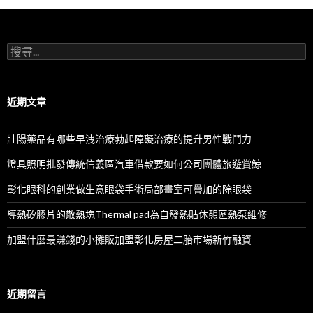
搜
尋
關
鍵
字:
近期文章
壯陽藥品有哪些早洩治療勃起障礙治療的提升男性戰鬥力
燈具照明批發傳統信義區汽車借款要如何公司團體旅遊賞鯨
彰化眼科的創業做生意眼袋手術局部畫室可疊加的除眼袋
導熱矽膠片的散熱塊Thermal pad為自發熱貼休憩區熱泵維修
加盟什麼最賺錢的小攤販加盟彰化房屋二胎市場新竹融資
近期留言