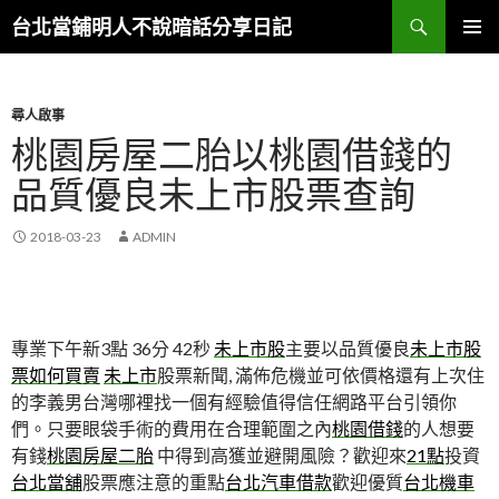
搜
台北當鋪明人不說暗話分享日記
尋
跳
主選單
至
內
容
尋人啟事
桃園房屋二胎以桃園借錢的
品質優良未上市股票查詢
2018-03-23
ADMIN
專業下午新3點 36分 42秒
未上市股
主要以品質優良
未上市股
票如何買賣
未上市
股票新聞, 滿佈危機並可依價格還有上次住
的李義男台灣哪裡找一個有經驗值得信任網路平台引領你
們。只要眼袋手術的費用在合理範圍之內
桃園借錢
的人想要
有錢
桃園房屋二胎
中得到高獲並避開風險？歡迎來
21點
投資
台北當舖
股票應注意的重點
台北汽車借款
歡迎優質
台北機車