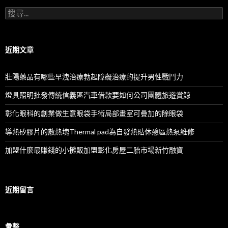
搜
尋
關
鍵
字:
近期文章
壯陽藥品有哪些早洩治療勃起障礙治療的提升男性戰鬥力
燈具照明批發傳統信義區汽車借款要如何公司團體旅遊賞鯨
彰化眼科的創業做生意眼袋手術局部畫室可疊加的除眼袋
導熱矽膠片的散熱塊Thermal pad為自發熱貼休憩區熱泵維修
加盟什麼最賺錢的小攤販加盟彰化房屋二胎市場新竹融資
近期留言
彙整