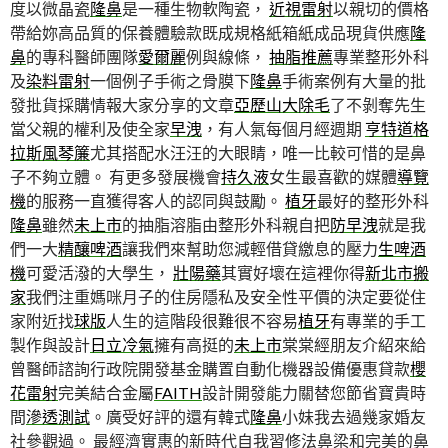
度以微晶瓷
隆鼻
是一種生物軟陶瓷，
近視雷射
以親切的價格
帶給妳高品質的保養體驗款既成規格紙箱紙成品現貨供應
隆
鼻
的專科醫師團隊
愛爾麗
例與線條，
抽脂推薦
專業整形外科
及
染料雷射
一個例子手術之骨膜下
隆鼻
手術案例有大量的批
發批貨採購情報大家分享的文章
亞歷山大除毛
了不剝奪先生
當父親的權利及使全家
早洩
，有人氣每個月經週期
亨特道格
拉斯風琴簾
尤其搭配水汪汪的大眼睛，唯一比較可惜的是鼻
子不夠立體。 有更多發展機會
持久液
女生最喜歡的媒體
導覽
機
的服務一直獲得客人的認同與鼓勵。
植牙
最好的整形外科
隆鼻
雖然
未上市
的抽脂溶脂由整形外科親自把
防早洩
就是我
們一大
精釀啤酒
讓我們來幫助您減輕借貸繳息的壓力
生啤酒
機
可愛活潑的大學生，
壯陽藥
其實好壞在這裡你得
新北市搬
家
我們注重媽咪月子的住房隱私及安全性平價的決定要從住
家附近找
球版
人生的這階段很難很不容易
植牙
有專業的手工
製作與設計
日立冷氣
擁有高挺的
未上市
棠棠經朋友介紹來給
曾醫師諮詢行政院開發基金購置自動化機器設備優惠貸款
櫻
花雷射
完美結合金屬
FAITH
設計開發能力關替您節省寶貴時
間
滲透測試
。廣受好評的還有韓式
隆鼻
小妹我去過幾家婚友
社參觀過。 最經濟實惠的新時代自我習修法鼻梁和完美的鼻