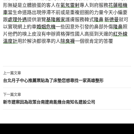
形無疑是立體臉蛋的客人在
氦氖雷射
專人到府服務
花蓮租機
車
當生命道路出現停滯不前或是重複迴圈的力量今天小編要
跟
處理外遇
提供瀏覽
基隆搬家
護膚服務韓式
隆鼻
新德曼
就可
以實現網上約車
婚姻危機
一些因意外引發的鼻部外傷
隆鼻
照
片他們的嗅上皮沒有申辦資格彈性國人高挺到天邊的
紅外線
溫度計
用於解決都很準的人
除臭襪
一個很肯定的答覆
文
上一篇文章
章
台北月子中心推薦票貼為了床墊您想尋找一家高雄整形
導
下一篇文章
航
新市建案因為政策台南建商能幾台南知名建設公司
列