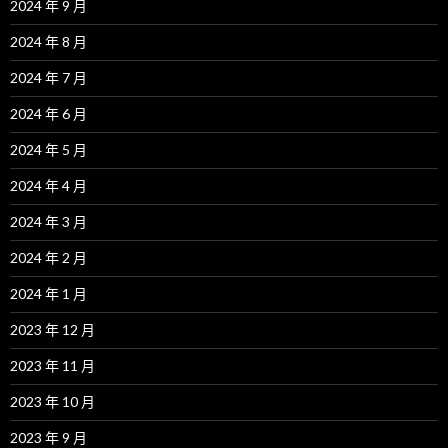
2024 年 9 月
2024 年 8 月
2024 年 7 月
2024 年 6 月
2024 年 5 月
2024 年 4 月
2024 年 3 月
2024 年 2 月
2024 年 1 月
2023 年 12 月
2023 年 11 月
2023 年 10 月
2023 年 9 月