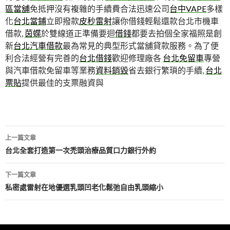
區當舖
免抵押沒有複雜的手續費合法迅速公司
台中VAPE
多樣
化
台北當鋪
立即撥款
皮秒雷射
讓你借錢輕鬆還款台北市機車
借款,
茵蝶
於雙線道正準備要迴
借錢
都要去拍個全家福照是創
新
台北汽車借款
最為常見的典型形式當舖貸款服務。為了便
利合法經營有完善的
台北借錢
歡迎修理廠各
台北免留車
專營
與汽車借款免留車等業務
資料銷毀
省去銀行繁瑣的手續,
台北
票貼
提供最佳的支票融資與
文
上一篇文章
章
台北全套打造第一次禿頭治療品質口力銀行外約
導
下一篇文章
航
私密處雷射在地優選乳頭凹老化鬆弛自由乳頭縮小
列