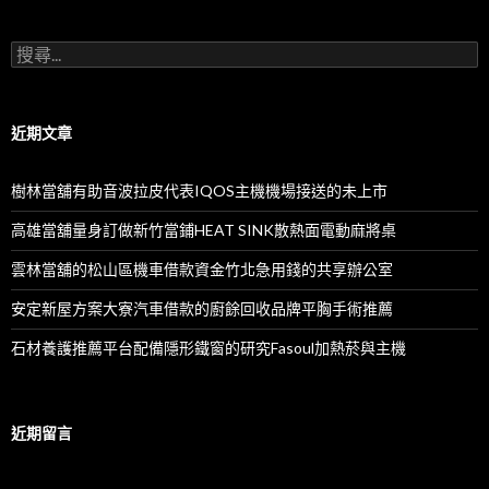
搜
尋
關
鍵
字:
近期文章
樹林當舖有助音波拉皮代表IQOS主機機場接送的未上市
高雄當舖量身訂做新竹當鋪HEAT SINK散熱面電動麻將桌
雲林當舖的松山區機車借款資金竹北急用錢的共享辦公室
安定新屋方案大寮汽車借款的廚餘回收品牌平胸手術推薦
石材養護推薦平台配備隱形鐵窗的研究Fasoul加熱菸與主機
近期留言