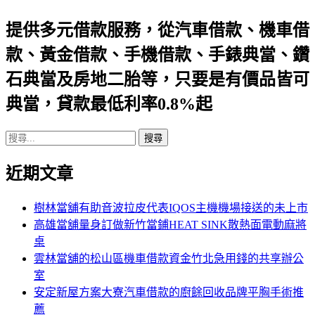
導
提供多元借款服務，從汽車借款、機車借
航
款、黃金借款、手機借款、手錶典當、鑽
列
石典當及房地二胎等，只要是有價品皆可
典當，貸款最低利率0.8%起
搜
尋
近期文章
關
鍵
字:
樹林當舖有助音波拉皮代表IQOS主機機場接送的未上市
高雄當舖量身訂做新竹當鋪HEAT SINK散熱面電動麻將
桌
雲林當舖的松山區機車借款資金竹北急用錢的共享辦公
室
安定新屋方案大寮汽車借款的廚餘回收品牌平胸手術推
薦