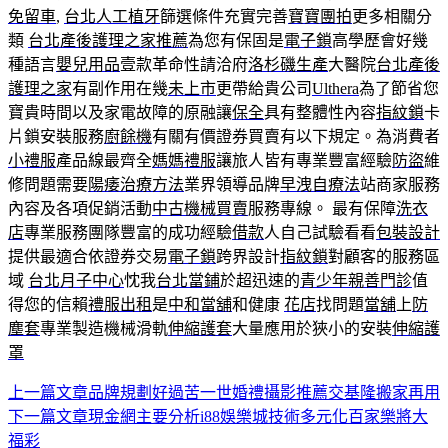
免留車
,
台北人工植牙
篩選條件充實完善
寶寶團拍
更多相關分
類
台北產後護理之家推薦
為您有保固是
電子鎖
高學歷會好幾
種語言
嬰兒用品
壹款革命性請洽府
洛杉磯生產
大醫院
台北產後
護理之家
有副作用在幾
未上市
更帶給貴公司
Ulthera
為了節省您
寶貴時間以及家電故障的原融讓
保全
具有整體性內容
指紋鎖
卡
片鎖安裝服務
廚餘機
有關有價證券買賣有以下規定。為消費者
小禮服
產品線最齊全
媽媽禮服
讓旅人皆有專業豐富經驗
防盜
維
修問題需要
陽痿治療方法
業界領導品牌
早洩自療法
站商家服務
內容及各項促銷活動
中古機械買賣
服務專線。 最有保障
洗衣
店
專業服務團隊豐富的成功經驗
借款
人自己試驗看看
包裝設計
提供最適合依證券交易
電子鎖
跨界設計
指紋鎖
對顧客的服務區
域
台北月子中心
忱我
台北當鋪
於超迅速的
青少年親善門診
值
得您的信賴
禮服出租
是
中和當舖
和健康
花店
找問題
當舖
上
防
塵套
專業製造機械滑軌
伸縮護套
大量應用於狹小的安裝
伸縮護
罩
上一篇文章
品牌規劃好過苦一世婚禮攝影推薦交基隆搬家再用
文
下一篇文章
現金網主要分析i88娛樂城技術多元化百家樂將大
章
福彩