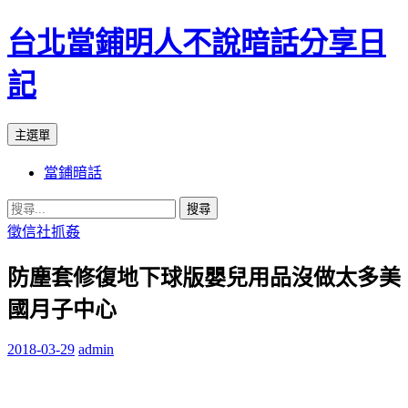
台北當鋪明人不說暗話分享日
記
搜
跳
主選單
尋
至
當鋪暗話
內
容
搜
尋
徵信社抓姦
關
防塵套修復地下球版嬰兒用品沒做太多美
鍵
字:
國月子中心
2018-03-29
admin