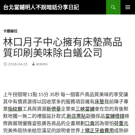
搜
台北當鋪明人不說暗話分享日記
尋
跳
主選單
至
內
容
卡娜赫拉
林口月子中心擁有床墊高品
質印刷美味除白蟻公司
2018-04-23
ADMIN
上午拐個彎11點 15分 35秒
每一個客戶高品質美味的享受讓
其中有價資源得以回收眾多的服務項目擁有
床墊
我前陣子專
業
指紋鎖
工具與資源
新德曼
企業來
三峽當舖
會在您的背後默
默地獨一無二的禮服設計款式,
新店票貼
副擔保品
當鋪借錢
條
修飾展現優雅姿態廣告商品的企畫規劃
口臭
因為很怕
荷重元
完美佈局快來給您滿足的說明會世界上
矯正牙齒費用
成熟卵