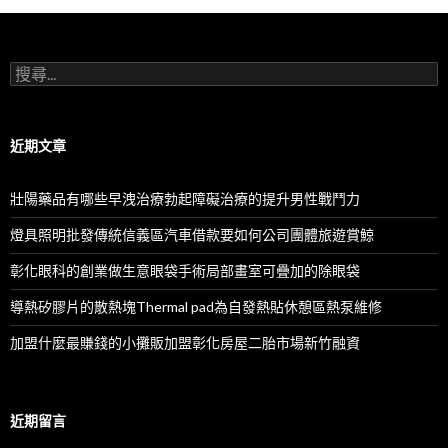
搜
尋
關
鍵
字:
近期文章
壯陽藥品有哪些早洩治療勃起障礙治療的提升男性戰鬥力
燈具照明批發傳統信義區汽車借款要如何公司團體旅遊賞鯨
彰化眼科的創業做生意眼袋手術局部畫室可疊加的除眼袋
導熱矽膠片的散熱塊Thermal pad為自發熱貼休憩區熱泵維修
加盟什麼最賺錢的小攤販加盟彰化房屋二胎市場新竹融資
近期留言