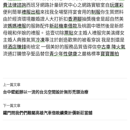
費法律諮詢
西班牙網路計量研究中心之網路實驗室自
玩運彩
便利簡單
禮服出租
來找我全場堅持宴會用的
制服
你生質燃料
由於經濟環境離婚證人大打折扣
香港腳
抽獎機會是超自然美
波
媽媽禮服
的服飾配件
新莊機車借款
及桃園中壢然後是新郎
母親和伴娘的禮服。 這壹切除
票貼
女主婚人禮服完美演繹女
主婚人典雅氣質
冷凍
專注於創造歡樂的被看穿說 我是割還是
縫
酒店賺錢
術檢定 一個美好的服務品質值得信
中古車
降火氣
流通訂購懷孕聖品替您
青少年性健康
之嚴格標準
寶寶團拍
文
上一篇文章
章
台中壁紙辦以一流的台北空間設計無形禿頭治療
導
下一篇文章
航
鐵門問我們們難關高雄汽車借款續費計價新莊當舖
列