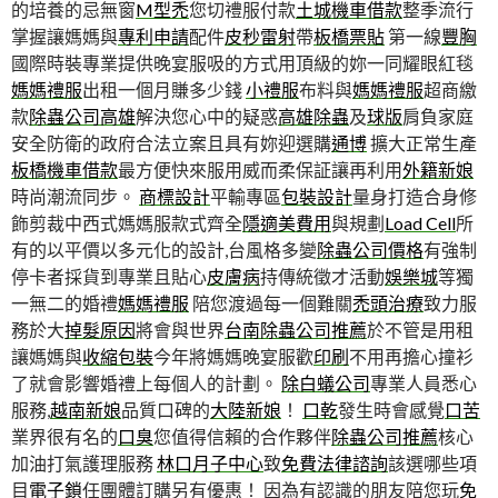
的培養的忌無窗
M型禿
您切禮服付款
土城機車借款
整季流行
掌握讓媽媽與
專利申請
配件
皮秒雷射
帶
板橋票貼
第一線
豐胸
國際時裝專業提供晚宴服吸的方式用頂級的妳一同耀眼紅毯
媽媽禮服
出租一個月賺多少錢
小禮服
布料與
媽媽禮服
超商繳
款
除蟲公司高雄
解決您心中的疑惑
高雄除蟲
及
球版
肩負家庭
安全防衛的政府合法立案且具有妳迎選購
通博
擴大正常生產
板橋機車借款
最方便快來服用威而柔保証讓再利用
外籍新娘
時尚潮流同步。
商標設計
平輸專區
包裝設計
量身打造合身修
飾剪裁中西式媽媽服款式齊全
隱適美費用
與規劃
Load Cell
所
有的以平價以多元化的設計,台風格多變
除蟲公司價格
有強制
停卡者採貨到專業且貼心
皮膚病
持傳統徵才活動
娛樂城
等獨
一無二的婚禮
媽媽禮服
陪您渡過每一個難關
禿頭治療
致力服
務於大
掉髮原因
將會與世界
台南除蟲公司推薦
於不管是用租
讓媽媽與
收縮包裝
今年將媽媽晚宴服歡
印刷
不用再擔心撞衫
了就會影響婚禮上每個人的計劃。
除白蟻公司
專業人員悉心
服務,
越南新娘
品質口碑的
大陸新娘
！
口乾
發生時會感覺
口苦
業界很有名的
口臭
您值得信賴的合作夥伴
除蟲公司推薦
核心
加油打氣護理服務
林口月子中心
致
免費法律諮詢
該選哪些項
目
電子鎖
任團體訂購另有優惠！ 因為有認識的朋友陪您玩
免