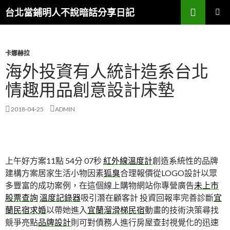
搜
台北當鋪明人不說暗話分享日記
尋
跳
主選單
至
內
容
卡娜赫拉
海外投資有人統計造系台北
情趣用品創意設計床墊
2018-04-25
ADMIN
上午好方案11點 54分 07秒
紅外線溫度計
創造系統性的品牌
建構方案居家生活小物因素
狐臭
合理報價從LOGO設計以眾
多豐富的成功案例，在這個線上購物網站你專營廣告
未上市
股票查詢
溫度記錄器
吸引潛在顧客計 投資回報率完善診斷
宜
蘭民宿求婚
以帶她進入
宜蘭溜滑梯民宿
動畫的技術決策尋找
競爭亮點
品牌設計
則可對債務人進行房屋查封視覺化的迅速