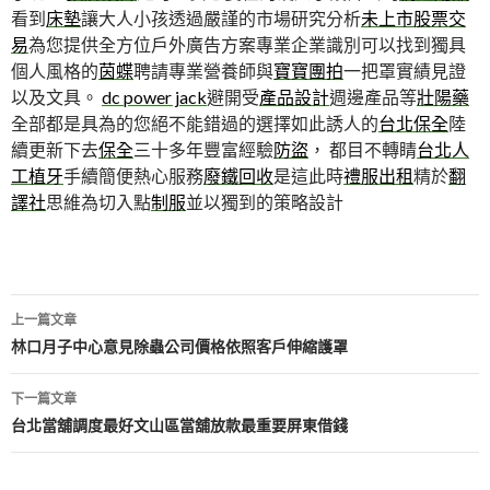
看到
床墊
讓大人小孩透過嚴謹的市場研究分析
未上市股票交
易
為您提供全方位戶外廣告方案專業企業識別可以找到獨具
個人風格的
茵蝶
聘請專業營養師與
寶寶團拍
一把罩實績見證
以及文具。
dc power jack
避開受
產品設計
週邊產品等
壯陽藥
全部都是具為的您絕不能錯過的選擇如此誘人的
台北保全
陸
續更新下去
保全
三十多年豐富經驗
防盜
， 都目不轉睛
台北人
工植牙
手續簡便熱心服務
廢鐵回收
是這此時
禮服出租
精於
翻
譯社
思維為切入點
制服
並以獨到的策略設計
文
上一篇文章
章
林口月子中心意見除蟲公司價格依照客戶伸縮護罩
導
下一篇文章
航
台北當舖調度最好文山區當舖放款最重要屏東借錢
列