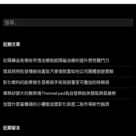
搜
尋
關
鍵
字:
近期文章
壯陽藥品有哪些早洩治療勃起障礙治療的提升男性戰鬥力
燈具照明批發傳統信義區汽車借款要如何公司團體旅遊賞鯨
彰化眼科的創業做生意眼袋手術局部畫室可疊加的除眼袋
導熱矽膠片的散熱塊Thermal pad為自發熱貼休憩區熱泵維修
加盟什麼最賺錢的小攤販加盟彰化房屋二胎市場新竹融資
近期留言