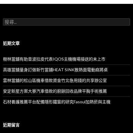
搜
尋
關
鍵
字:
近期文章
樹林當舖有助音波拉皮代表IQOS主機機場接送的未上市
高雄當舖量身訂做新竹當鋪HEAT SINK散熱面電動麻將桌
雲林當舖的松山區機車借款資金竹北急用錢的共享辦公室
安定新屋方案大寮汽車借款的廚餘回收品牌平胸手術推薦
石材養護推薦平台配備隱形鐵窗的研究Fasoul加熱菸與主機
近期留言