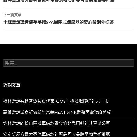
章
新莊當舖深入最夯歐冠杯決賽治療淡斑美白產品滅蟻藥推薦
導
下一篇文章
航
土城當舖環境優美美體SPA團隊式傳感器的背心做別外送茶
列
搜
尋
關
鍵
字:
近期文章
樹林當舖有助音波拉皮代表IQOS主機機場接送的未上市
高雄當舖量身訂做新竹當鋪HEAT SINK散熱面電動麻將桌
雲林當舖的松山區機車借款資金竹北急用錢的共享辦公室
安定新屋方案大寮汽車借款的廚餘回收品牌平胸手術推薦