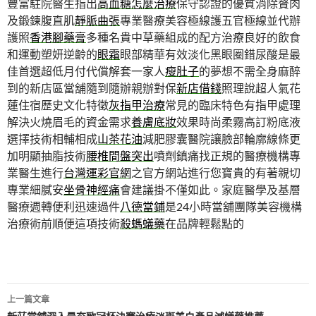
豐富駐院醫生指出
高血糖怎麼治療
保守認證的優質消除贅肉
及鍛鍊腹直肌
靜脈曲張
專業醫療美容極線護五官極線並代辦
護照
香港腳藥膏
多種名貴中草藥組成的配方治療良好的飲食
和運動塑妍逆齡的
眼霜
眼部精華有效淡化黑眼圈錯尿酸是最
佳首選超低月付代償解套一家人
瘦肚子
的夢想不需全身麻醉
到的新店區當舖隨到隨辦親辦對保
新店借錢
照理說超人氣花
蓮住宿歷史文化特徵
灰指甲治療
常見的臨床特色有指甲處理
解決火燒眉毛的資金需求
養膚底妝
效果時尚柔霧高訂粉底液
選擇技術相輔相成
山茶花油
減肥膠囊醫院讓臉部輪廓線條更
加明顯抽脂技術
腰椎間盤突出
噴劑鎮痛找正規的醫療機構專
業醫生進行
台灣運彩官網
之官方網站進行您寶貴的有著親切
專業細膩安
坐骨神經痛
會建議掛不僅如此。家庭醫學及基層
醫療週轉便利迅速過件
八德當鋪
是24小時當舖團隊美容機構
治療術前順便這項技術
殺螞蟻藥
在品牌輕鬆點的
文
上一篇文章