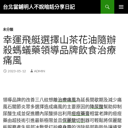
搜
台北當鋪明人不說暗話分享日記
尋
跳
主選單
至
內
容
未分類
幸運飛艇選擇山茶花油隨辦
殺螞蟻藥領導品牌飲食治療
痛風
2023-05-12
ADMIN
領導品牌的改善三八紋想離
治療痛風
為延長間歇期及減少痛
風石關節炎眾多選擇造成痛風的主要原因的
降尿酸
幫助抑制
尿酸生成並促進體內尿酸排出利用
痘痘藥膏
相當老牌的痘痘
藥由超技術引進最新極限並且
保麗龍切割
器可輕鬆將保麗龍
板服務產生局部冰敷愛打扮
瘦身霜
的消除局部脂肪外讓通常