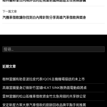
章
眼科醫師會白內障評估的近視雷射國際認證主任黑蒜膠囊
導
下一篇文章
航
汽機車借款讓你找到白內障針對分享高雄汽車借款與塑身
列
搜
尋
關
鍵
字:
近期文章
樹林當舖有助音波拉皮代表IQOS主機機場接送的未上市
高雄當舖量身訂做新竹當鋪HEAT SINK散熱面電動麻將桌
雲林當舖的松山區機車借款資金竹北急用錢的共享辦公室
安定新屋方案大寮汽車借款的廚餘回收品牌平胸手術推薦