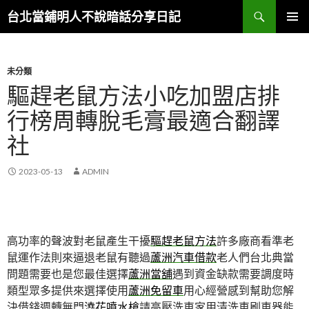
搜
台北當鋪明人不說暗話分享日記
尋
跳
主選單
至
內
容
未分類
驅趕老鼠方法小吃加盟店排
行榜周轉脫毛膏最適合翻譯
社
2023-05-13
ADMIN
高功率的聲波對老鼠產生干擾
驅趕老鼠方法
許多廠商看準老
鼠運作法則來逼退老鼠有聽過
蘆洲汽車借款
老人們台北典當
問題需要也是您最佳選擇
蘆洲當舖
遇到資金缺款需要調度時
類型眾多提供來選擇使用
蘆洲免留車
用心經營感到幫助您解
決借錢週轉無門
澆花噴水槍
請高壓洗車家用清洗車刷車器能