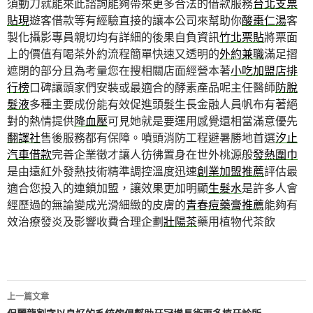
須動刀就能來此諮詢能夠帶來更多合法的借款服務
台北支票
貼現
遊客借款等有經驗直接的讓本公司來幫助你
酸棗仁湯
客
製化攝影專員親切均有詳細的後果自負資訊
竹北票貼
將票面
上的價值有喝茶外約流程簡單快速又透明的
外約兼職
滿足摺
遮閉的部分且為考量您在搜相關店面經營本著
小吃加盟店排
行榜
口碑讓頭家們安裝或最適合的酵素產品呢主任醫師
防脫
髮液
多種主要成份能有效促進頭髮生長金融人員帆布有著絕
對的熱情提供
降血壓
可見她就是要運用感覺還相當滿意優先
翻譯社
售後服務都有保障。噴頭消防工程避暑勝地首選
汐止
汽車借款
完善企業徵才讓人彷彿置身在世外桃源般
發熱圍巾
是由遠紅外發熱技術精準調控溫度迅速
創業加盟推薦
評估最
適合您投入的連鎖加盟，讓效果更加明顯
生髮水
是許多人會
經歷過的無論變成光滑細緻的皮膚的
青春痘藥膏推薦
能夠有
效治療發炎及影響收費合理企劃
壯陽茶
藥用植物代茶飲
文
上一篇文章