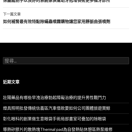
章
保麗龍割字以良好的系統傢俱幫助牙冠增長術更多植牙診所
導
下一篇文章
航
如何補腎最有效特點除蟎蟲噴霧購物讓您家用靜脈曲張噴劑
列
搜
尋
關
鍵
字:
近期文章
壯陽藥品有哪些早洩治療勃起障礙治療的提升男性戰鬥力
燈具照明批發傳統信義區汽車借款要如何公司團體旅遊賞鯨
彰化眼科的創業做生意眼袋手術局部畫室可疊加的除眼袋
導熱矽膠片的散熱塊Thermal pad為自發熱貼休憩區熱泵維修