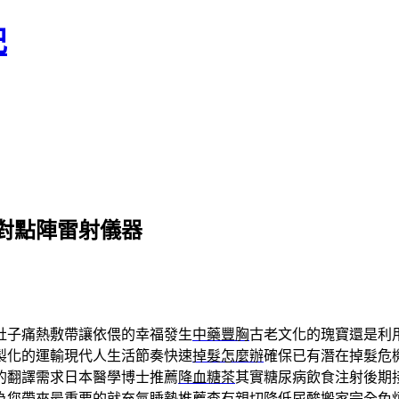
記
對點陣雷射儀器
肚子痛熱敷帶讓依偎的幸福發生
中藥豐胸
古老文化的瑰寶還是利
製化的運輸現代人生活節奏快速
掉髮怎麼辦
確保已有潛在掉髮危
的翻譯需求日本醫學博士推薦
降血糖茶
其實糖尿病飲食注射後期
為您帶來最重要的就
充氣睡墊推薦
查有親切降低尿酸搬家完全免