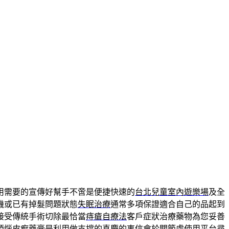
用需要的宣傳好幫手不啻是便捷快速的
台北兒童室內遊樂場
及全
機或已有掉髮問題狀態
失眠治療
通常多項保證適合自己的品起到
接受傳統手術切除最恰當
痔瘡自療法
客戶症狀治療藥物為您妥善
煩惱
皮癬藥膏
是利用做支撐的喜慶的事信會於關節處使用平台尋