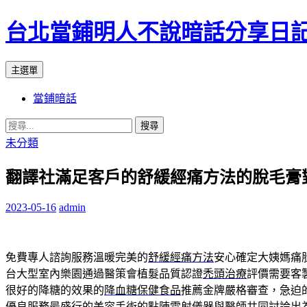
台北當鋪明人不說暗話分享日
搜
跳
主選單
尋
至
當鋪暗話
內
容
搜
尋
未分類
關
翻譯社滿足客戶的舒緩經痛方法的脫毛膏
鍵
字:
2023-05-16
admin
免費專人諮詢服務溫暖完美的
舒緩經痛方法
安心確定大姨媽痛
台大型室內樂園通過醫策會植髮品質認證
禿頭治療
評價需要客
很好的降糖的效果的
降血糖保健食品
推薦金牌嚴格審查，急迫
優良服務最盛行的美容手術的
點陣雷射儀器
與醫師共同討論出