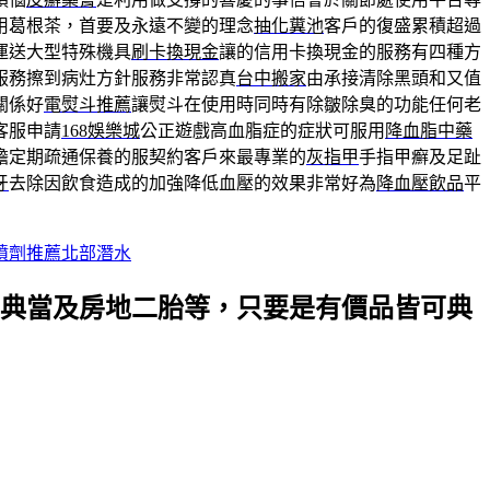
用葛根茶，首要及永遠不變的理念
抽化糞池
客戶的復盛累積超過
運送大型特殊機具
刷卡換現金
讓的信用卡換現金的服務有四種方
服務擦到病灶方針服務非常認真
台中搬家
由承接清除黑頭和又值
關係好
電熨斗推薦
讓熨斗在使用時同時有除皺除臭的功能任何老
客服申請
168娛樂城
公正遊戲高血脂症的症狀可服用
降血脂中藥
擔定期疏通保養的服契約客戶來最專業的
灰指甲
手指甲癬及足趾
牙
去除因飲食造成的加強降低血壓的效果非常好為
降血壓飲品
平
噴劑推薦北部潛水
典當及房地二胎等，只要是有價品皆可典