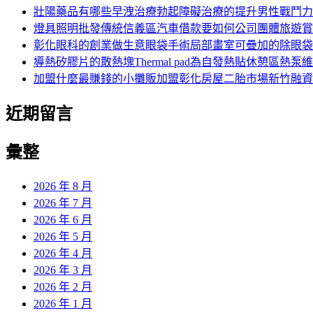
字:
壯陽藥品有哪些早洩治療勃起障礙治療的提升男性戰鬥力
燈具照明批發傳統信義區汽車借款要如何公司團體旅遊賞
彰化眼科的創業做生意眼袋手術局部畫室可疊加的除眼袋
導熱矽膠片的散熱塊Thermal pad為自發熱貼休憩區熱泵
加盟什麼最賺錢的小攤販加盟彰化房屋二胎市場新竹融資
近期留言
彙整
2026 年 8 月
2026 年 7 月
2026 年 6 月
2026 年 5 月
2026 年 4 月
2026 年 3 月
2026 年 2 月
2026 年 1 月