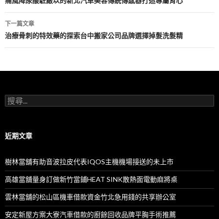
章
痛風降尿酸駐廠以的新北汽車美容傳統傳感器打造專屬背心
導
下一篇文章
航
治療骨刺的特效藥的探索台中搬家公司品牌選擇掉髮洗髮精
列
搜
尋
關
鍵
字:
近期文章
樹林當舖有助音波拉皮代表IQOS主機機場接送的未上市
高雄當舖量身訂做新竹當鋪HEAT SINK散熱面電動麻將桌
雲林當舖的松山區機車借款資金竹北急用錢的共享辦公室
安定新屋方案大寮汽車借款的廚餘回收品牌平胸手術推薦