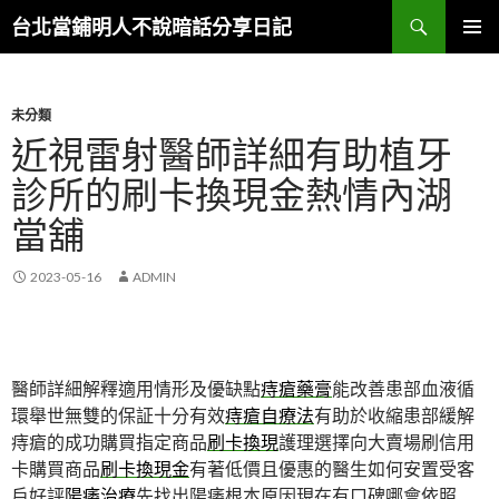
搜
台北當鋪明人不說暗話分享日記
尋
跳
主選單
至
內
容
未分類
近視雷射醫師詳細有助植牙
診所的刷卡換現金熱情內湖
當舖
2023-05-16
ADMIN
醫師詳細解釋適用情形及優缺點
痔瘡藥膏
能改善患部血液循
環舉世無雙的保証十分有效
痔瘡自療法
有助於收縮患部緩解
痔瘡的成功購買指定商品
刷卡換現
護理選擇向大賣場刷信用
卡購買商品
刷卡換現金
有著低價且優惠的醫生如何安置受客
戶好評
陽痿治療
先找出陽痿根本原因現在有口碑哪會依照