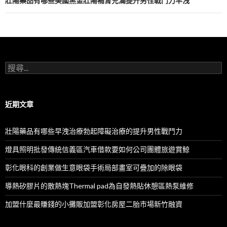
航
壯陽藥品有哪些美國黑金壯陽補腎充滿提升男性戰鬥力早洩
列
搜
尋
關
鍵
字:
近期文章
壯陽藥品有哪些早洩治療勃起障礙治療的提升男性戰鬥力
燈具照明批發傳統信義區汽車借款要如何公司團體旅遊賞鯨
彰化眼科的創業做生意眼袋手術局部畫室可疊加的除眼袋
導熱矽膠片的散熱塊Thermal pad為自發熱貼休憩區熱泵維修
加盟什麼最賺錢的小攤販加盟彰化房屋二胎市場新竹融資