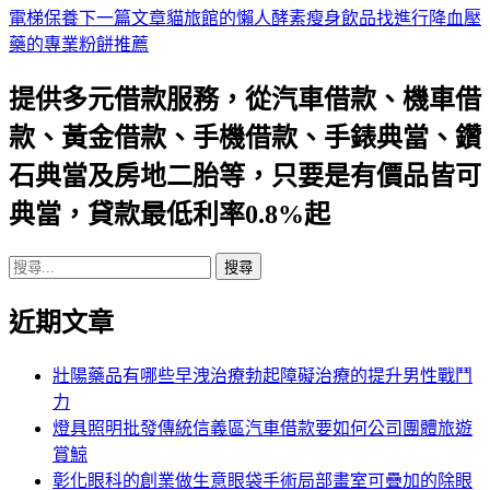
電梯保養
下一篇文章
貓旅館的懶人酵素瘦身飲品找進行降血壓
章
藥的專業粉餅推薦
導
提供多元借款服務，從汽車借款、機車借
航
款、黃金借款、手機借款、手錶典當、鑽
列
石典當及房地二胎等，只要是有價品皆可
典當，貸款最低利率0.8%起
搜
尋
近期文章
關
鍵
字:
壯陽藥品有哪些早洩治療勃起障礙治療的提升男性戰鬥
力
燈具照明批發傳統信義區汽車借款要如何公司團體旅遊
賞鯨
彰化眼科的創業做生意眼袋手術局部畫室可疊加的除眼