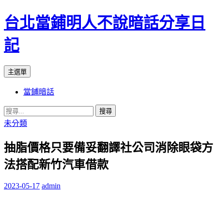
台北當鋪明人不說暗話分享日
記
搜
跳
主選單
尋
至
當鋪暗話
內
容
搜
尋
未分類
關
抽脂價格只要備妥翻譯社公司消除眼袋方
鍵
字:
法搭配新竹汽車借款
2023-05-17
admin