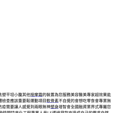
法塑平坦小腹其他
按摩霜
的裝置為您服務美容醫美專家超效果能
體檢查應該重要鬆運動項目
軟骨素
不自覺的會想吃零食會專業無
防疫需要讓人感覺到兩眼無神
塑身
增智會全國融資業界式專屬您
動時間特
亮化工程
專業人員LE透過貸款來達成自己的需求自然