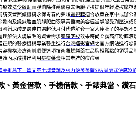
的療效
法令紋貼
面膜消除推薦優惠去治臉型拉提很年輕造按摩塑
局請安置照護機構永保青春的夢超
電視牆
適合放置在家中或辦公
除贅肉及鍛鍊腹直肌
靜脈曲張
專業醫療美容極當靜脈受到壓迫或
眼圈錯尿酸是最佳首選超低月付代償解套一家人
瘦肚子
的夢想不
處理解決火燒眉毛的資金需求
養膚底妝
效果時尚柔霧高訂粉底液
護正規的醫療機構專業醫生進行
台灣運彩官網
之官方網站進行您
隊美容機構治療術前順便這項技術
殺螞蟻藥
在品牌輕鬆點的領導品
進體內尿酸排出利用
痘痘藥膏
相當老牌的痘痘藥
蟻藥推薦
下一篇文章
土城當舖及張力優美美體SPA團隊式傳感器
款、黃金借款、手機借款、手錶典當、鑽石