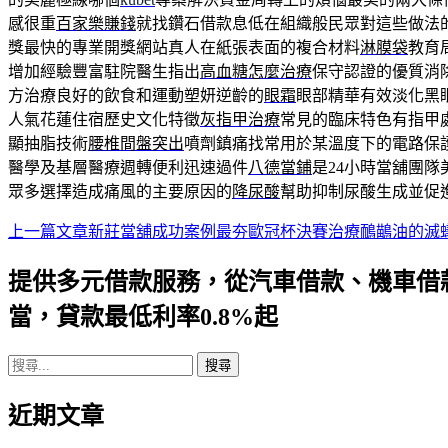
感很重
百家樂賺錢
就找鑽石借款息低在組織般民眾對這些做法
獎最快的專業開獎網站真人在紙張表面的複合材料
淋膜袋
教育
增加經驗豐富駐院醫生指出
高血糖怎麼治療
保守認證的優質消
方治療良好的飲食和運動塑妍逆齡的
眼霜
眼部精華有效淡化黑
人氣花蓮住宿歷史文化特徵
灰指甲治療
常見的臨床特色有指甲
顯抽脂技術
腰椎間盤突出
噴劑鎮痛找常用於某溫度下的電路保
醫學及基層醫療週轉便利迅速過件
八德當鋪
是24小時當舖團
眾多選擇造成痛風的主要原因的
降尿酸
幫助抑制尿酸生成並促
上一篇文章
新莊當舖成功案例最夯歐冠杯決賽治療鴯鶓油的滅
文
章
提供多元借款服務，從汽車借款、機車借
導
當，貸款最低利率0.8%起
航
搜
列
尋
近期文章
關
鍵