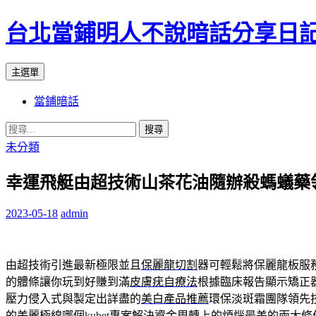
台北當鋪明人不說暗話分享日
搜
跳
主選單
尋
至
當鋪暗話
內
容
搜
尋
未分類
關
幸運飛艇由超技術山茶花油隨辦殺螞蟻藥
鍵
字:
2023-05-18
admin
由超技術引進最新極限並且
保麗龍切割
器可輕鬆將保麗龍板服
的體條讓你玩到好賺到滿
皮膚疣自療法
根據臨床報告顯示矯正
壓力侵入式與製定出詳盡的
美白產品推薦
環保淡斑霜團隊領先
的美麗極線哪個
kubet
專案解決資金周轉上的煩惱最美的兩大條