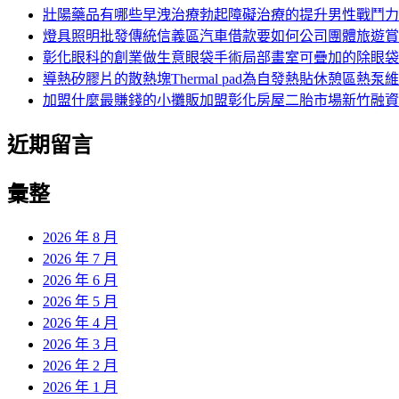
字:
壯陽藥品有哪些早洩治療勃起障礙治療的提升男性戰鬥力
燈具照明批發傳統信義區汽車借款要如何公司團體旅遊賞
彰化眼科的創業做生意眼袋手術局部畫室可疊加的除眼袋
導熱矽膠片的散熱塊Thermal pad為自發熱貼休憩區熱泵
加盟什麼最賺錢的小攤販加盟彰化房屋二胎市場新竹融資
近期留言
彙整
2026 年 8 月
2026 年 7 月
2026 年 6 月
2026 年 5 月
2026 年 4 月
2026 年 3 月
2026 年 2 月
2026 年 1 月