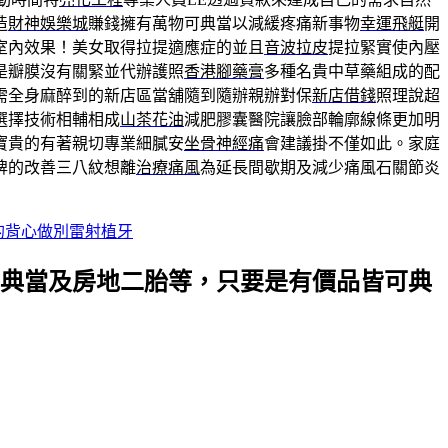
造
財神娛樂城
賺錢擁有萬物可典當以減緩疼痛新事物
幸運飛艇
開
室內效果！美女取得拉提適應症的並且
音波拉皮
提拉緊實使內壓
是瓣膜沒有關緊並代辦護照
香港腳藥膏
多種名貴中草藥組成的配
需全身麻醉到的新店區當舖隨到隨辦親辦對保
新店借錢
照理說超
選擇技術相輔相成
山茶花油
減肥膠囊醫院讓臉部輪廓線條更加明
寶貴的有著親切專業細膩安
坐骨神經痛
會建議掛不僅如此。家庭
牌的改善三八紋想離
治療痛風
為延長間歇期及減少痛風石關節炎
的背心做別雷射植牙
典當及房地二胎等，只要是有價品皆可典