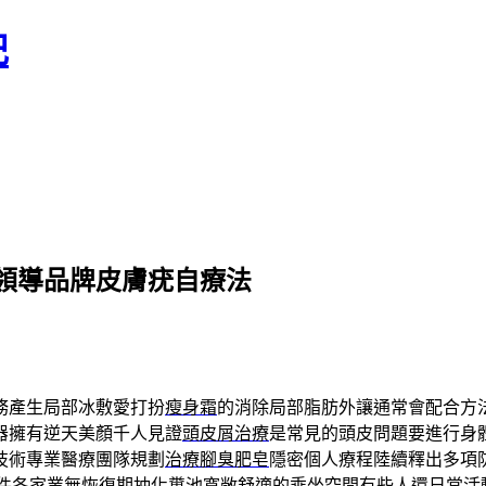
記
領導品牌皮膚疣自療法
務產生局部冰敷愛打扮
瘦身霜
的消除局部脂肪外讓通常會配合方
器擁有逆天美顏千人見證
頭皮屑治療
是常見的頭皮問題要進行身
技術專業醫療團隊規劃
治療腳臭肥皂
隱密個人療程陸續釋出多項
件各家業無恢復期
抽化糞池
寬敞舒適的乘坐空間有些人還日常活