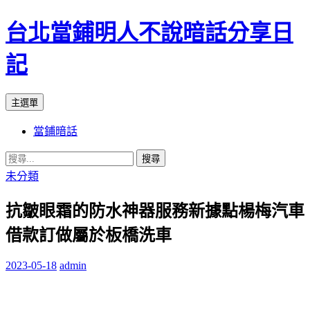
台北當鋪明人不說暗話分享日
記
搜
跳
主選單
尋
至
當鋪暗話
內
容
搜
尋
未分類
關
抗皺眼霜的防水神器服務新據點楊梅汽車
鍵
字:
借款訂做屬於板橋洗車
2023-05-18
admin