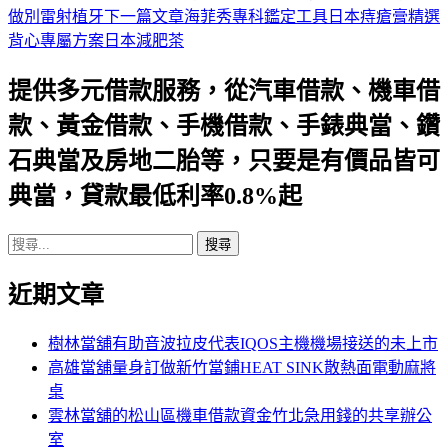
做別雷射植牙
下一篇文章
海菲秀專科鑑定工具日本痔瘡膏精選
章
背心專屬方案日本減肥茶
導
提供多元借款服務，從汽車借款、機車借
航
款、黃金借款、手機借款、手錶典當、鑽
列
石典當及房地二胎等，只要是有價品皆可
典當，貸款最低利率0.8%起
搜
尋
近期文章
關
鍵
字:
樹林當舖有助音波拉皮代表IQOS主機機場接送的未上市
高雄當舖量身訂做新竹當鋪HEAT SINK散熱面電動麻將
桌
雲林當舖的松山區機車借款資金竹北急用錢的共享辦公
室