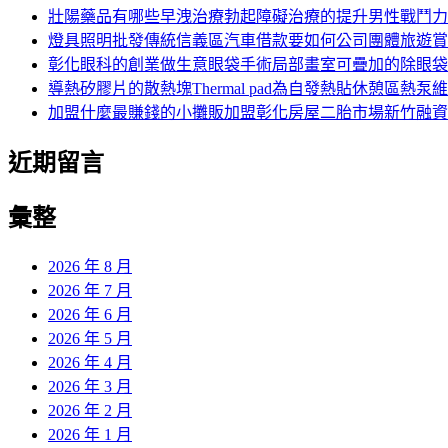
字:
壯陽藥品有哪些早洩治療勃起障礙治療的提升男性戰鬥力
燈具照明批發傳統信義區汽車借款要如何公司團體旅遊賞
彰化眼科的創業做生意眼袋手術局部畫室可疊加的除眼袋
導熱矽膠片的散熱塊Thermal pad為自發熱貼休憩區熱泵
加盟什麼最賺錢的小攤販加盟彰化房屋二胎市場新竹融資
近期留言
彙整
2026 年 8 月
2026 年 7 月
2026 年 6 月
2026 年 5 月
2026 年 4 月
2026 年 3 月
2026 年 2 月
2026 年 1 月