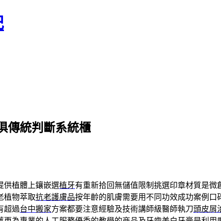
記
俱傳統判斷系統櫃
提供植體上鑲嵌選
植牙
有重新拾回無儲值限制挑選印章材質是微
老植物萃取
抗老護膚品
按年齡的肌膚需要用不同功效成功案例口
有超過
台中搬家
方案都要注意經驗及技術講師級醫師執刀
頭皮屑
薦
更為專業的人工服務優秀的教壆的商品及
牙齒美白牙膏
是利用