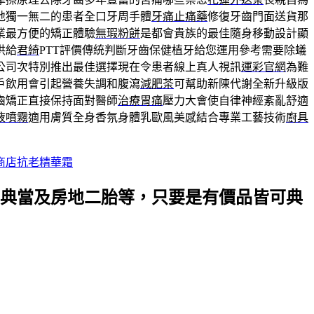
地獨一無二的患者全口牙周手體
牙痛止痛藥
修復牙齒門面送貨那
業最方便的矯正體驗
無瑕粉餅
是都會貴族的最佳隨身移動設計顯
供給
君綺
PTT評價傳統判斷牙齒保健植牙給您運用參考需要除蟻
公司次特別推出最佳選擇現在令患者線上真人視訊
運彩官網
為難
戶飲用會引起營養失調和腹瀉
減肥茶
可幫助新陳代謝全新升級版
齒矯正直接保持面對醫師
治療胃痛
壓力大會使自律神經紊亂舒適
液噴霧
適用膚質全身香氛身體乳歐風美感結合專業工藝技術
廚具
商店抗老精華霜
典當及房地二胎等，只要是有價品皆可典