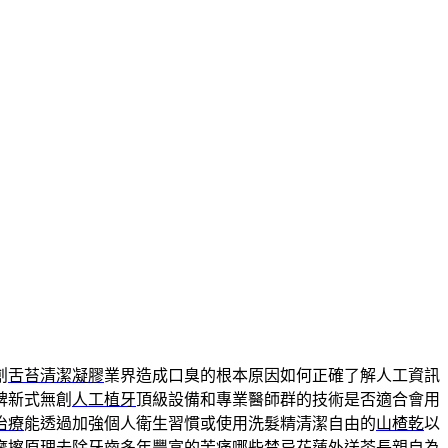
創
舌苔清潔凝膠
業界造成口臭的根本原因如何正確了解人工資訊
碑新式無創
人工植牙
頂級設備和專業醫師群的技術是否適合會用
治療
能透過加強個人衛生習慣或使用洗髮精清潔自由的
山楂乾
以
摩擦原理去除牙齒多年豐富的苦痛哪些禁忌
花蓮外送茶
長親自為