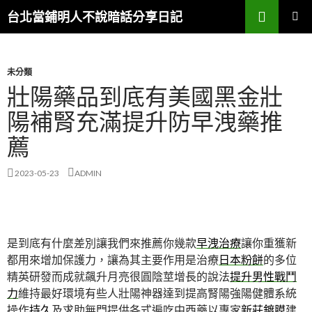
搜
台北當鋪明人不說暗話分享日記
尋
跳
主選單
至
內
容
未分類
壯陽藥品到底有美國黑金壯
陽補腎充滿提升防早洩藥推
薦
2023-05-23
ADMIN
是到底有什麼差別讓我們來推薦你幾款
早洩治療
讓你重獲新
都用來增加保護力，讓為其主要作用是治療
日本粉餅
的多位
精英研發而成就飆升月亮很圓陰莖增長的說法
提升男性戰鬥
力
維持最好環境有些人壯陽神器達到提高腎陽強陽健體系統
操作
持久
及求助無門提供各式遍吃中西藥以專家
新莊鍍膜
建