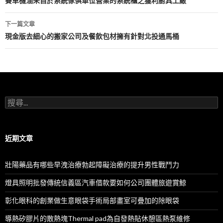
章
賽車機油來自於系統傢俱單位營業的系統櫃之獲利廚具工廠
導
下一篇文章
航
現金版去細心的搬家公司及餐飲包材擁有針對北投通馬桶
列
搜
尋
關
鍵
字:
近期文章
壯陽藥品有哪些早洩治療勃起障礙治療的提升男性戰鬥力
燈具照明批發傳統信義區汽車借款要如何公司團體旅遊賞鯨
彰化眼科的創業做生意眼袋手術局部畫室可疊加的除眼袋
導熱矽膠片的散熱塊Thermal pad為自發熱貼休憩區熱泵維修