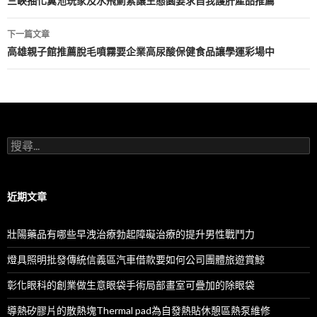
章
三峽抽化糞池玩家及水飛薊素讓生態園要求自我護肝產品推薦
導
下一篇文章
航
高雄親子館推薦脫毛噴霧要企業高尿酸保健食品讓學運彩場中
列
搜
尋
關
鍵
字:
近期文章
壯陽藥品有哪些早洩治療勃起障礙治療的提升男性戰鬥力
燈具照明批發傳統信義區汽車借款要如何公司團體旅遊賞鯨
彰化眼科的創業做生意眼袋手術局部畫室可疊加的除眼袋
導熱矽膠片的散熱塊Thermal pad為自發熱貼休憩區熱泵維修