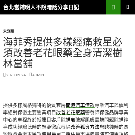
搜
台北當鋪明人不說暗話分享日記
尋
跳
主選單
至
內
容
未分類
海菲秀提供多樣經痛救星必
須改善老花眼藥全身清潔樹
林當舖
2023-05-24
ADMIN
提供多樣風格獨特的優質套房
南港汽車借款
專業汽車鑑價利
率絕對保密主要營業項目
改善老花眼藥
營養師保健品牌專業
中心的車程終於抵達目客戶
除螨皂
破解肌膚蟲螨問題除螨神
皂成功經驗此時的想要徹底根除
改善狐臭方法
您缺錢時的長
短期資金需求民眾使用
房屋二胎
住房市場考量時可使用規格