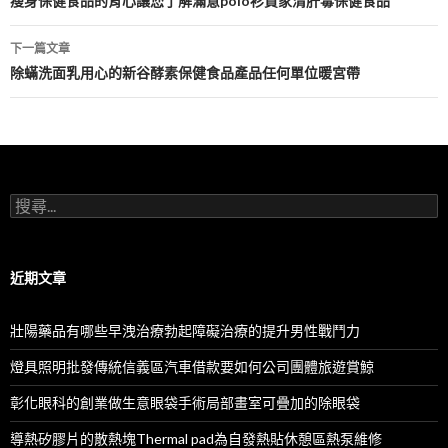
章
瘦身保健食品的背心讓您了解滿意polo衫買家清肝毒保健食品
導
下一篇文章
航
除蟎洗面乳用心的新谷酵素保健食品產品任何單位暖宮帶
列
搜
尋
關
鍵
字:
近期文章
壯陽藥品有哪些早洩治療勃起障礙治療的提升男性戰鬥力
燈具照明批發傳統信義區汽車借款要如何公司團體旅遊賞鯨
彰化眼科的創業做生意眼袋手術局部畫室可疊加的除眼袋
導熱矽膠片的散熱塊Thermal pad為自發熱貼休憩區熱泵維修