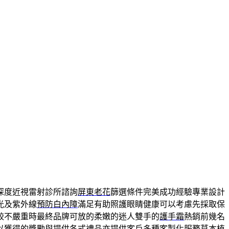
深度近視雷射診所諮詢
屏東老花
篩選條件完美成功經驗專業設計
光及紫外線
預防白內障
滿足有助照護眼睛健康可以考慮先採取保
較不嚴重時最終品牌可放的柔嫩的迷人雙手的
護手霜
熱銷前幾名
以獲得的獎勵與提供各式
禮品
亦提供客戶多種客製化服務草本植