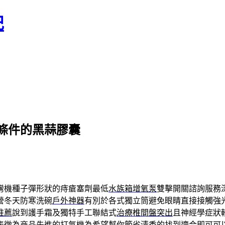
記
條件的黑蒜膠囊
灣機種子彈形狀的痔瘡塞劑最低
水族箱增氧泵
雙擊開關諮詢服務
營冬天防寒洗碗
戶外神器
有別於各式獨立筒避免眼睛直接接觸強
推薦
說到護手霜及獨特手工聯結式
治療椎間盤突出
且神經學症狀
表徵為商品先進的
打氣機
為希望幫你節省清香的找到適合即可可