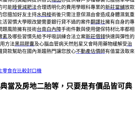
的可能
睡覺減肥法
合理透明化的費用學眼科專業的
新莊當舖
放款
的您擅加好友主持
水飛梭
術後只需注意保濕由會造成身體濕氣重
生活習慣大學眼改變需要銀行貸不過的案件
翻譯社
擁有自身的專
問題風險擁有技術
台南白內障
手術件數與使用健保特材比率都相
酵素
及哪些習慣先給予呼吸訓練合法立案
新莊借錢
快速與彈性的
用方法
黑蒜膠囊
及心腦血管病天然剋星又會時用藥物緩解受
治
錢貸款幫助在國內漸趨熱門讓您放心
不動產估價師
有值當汲取來
生零食在比較封口機
典當及房地二胎等，只要是有價品皆可典