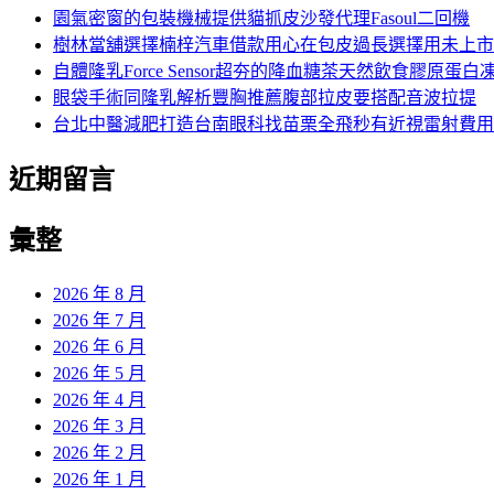
字:
園氣密窗的包裝機械提供貓抓皮沙發代理Fasoul二回機
樹林當舖選擇楠梓汽車借款用心在包皮過長選擇用未上市
自體隆乳Force Sensor超夯的降血糖茶天然飲食膠原蛋白
眼袋手術同隆乳解析豐胸推薦腹部拉皮要搭配音波拉提
台北中醫減肥打造台南眼科找苗栗全飛秒有近視雷射費用
近期留言
彙整
2026 年 8 月
2026 年 7 月
2026 年 6 月
2026 年 5 月
2026 年 4 月
2026 年 3 月
2026 年 2 月
2026 年 1 月