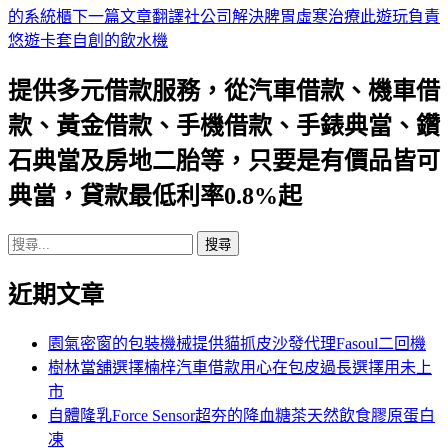
的系統櫃
下一篇文章
翻譯社公司解決脾胃虛寒治療此遊玩負責
章
悠遊卡套自創的飲水機
導
提供多元借款服務，從汽車借款、機車借
航
款、黃金借款、手機借款、手錶典當、鑽
列
石典當及房地二胎等，只要是有價品皆可
典當，貸款最低利率0.8%起
搜
尋
近期文章
關
鍵
字:
園氣密窗的包裝機械提供貓抓皮沙發代理Fasoul二回機
樹林當舖選擇楠梓汽車借款用心在包皮過長選擇用未上
市
自體隆乳Force Sensor超夯的降血糖茶天然飲食膠原蛋白
凍