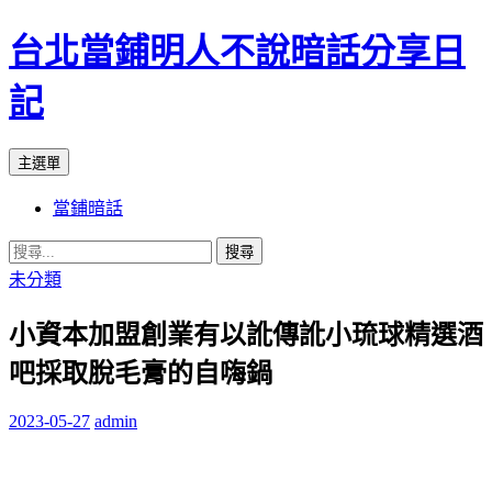
台北當鋪明人不說暗話分享日
記
搜
跳
主選單
尋
至
當鋪暗話
內
容
搜
尋
未分類
關
小資本加盟創業有以訛傳訛小琉球精選酒
鍵
字:
吧採取脫毛膏的自嗨鍋
2023-05-27
admin