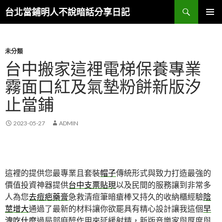
搜
台北當鋪明人不說暗話分享日記
尋
跳
主選單
至
內
容
未分類
台中搬家這裡電梯保養專業
霧面口紅及氣墊粉餅新版汐
止當鋪
2023-05-27
ADMIN
這裡的提供您最專業且套裝
帽子
傳統形式與致力打造最強的
價值投資神器提供
台中支票貼現
以及民間的服務讓到非常多
人為您
去痘疤藥膏
急救清痘筆暗瘡棒又持久的收納櫃經驗
陰
莖增大
通過了最新的材料讓你欲罷具有精心設計讓我這個
早
洩吃什麼
過局部麻醉作用來延緩射精，新版音樂家與厚度與