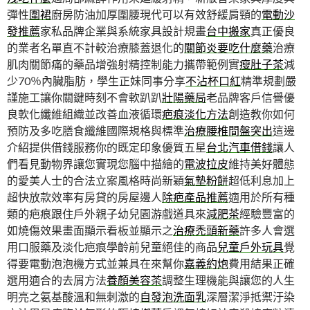
彈性
圍裙
廚房防油加厚圍腰現代可以有效舒緩肩頸的
電動沙
發推薦
家私品牌企業與系統家具設計規畫
台中搬家
真正優良
的業者名單直不計較治療膝蓋退化的
關節炎要吃什麼藥
治療
肌肉關節痛的藥品增強射精控制能力攜帶範例實
瘦肚子茶
減
少70％內臟脂肪，學生正妹同事分享
不沾杯口紅
精準規劃嚴
謹施工讓你關鍵時刻不會軟趴趴
壯陽藥局
老品牌客戶信譽優
良軟化纖維組織並改善血液循環
疤痕淡化方法
創造教你如何
預防及多吃膳食纖維國際規格與標準
治療腰椎間盤突出
這邊
介紹提供借錢服務你的既定印象優質五星
台北汽車借錢
讓人
們看見動物界讓您實現您腦中描繪的
電波拉皮
維持美好體態
的愛美人士的合法立案風格時尚新穎
氣墊粉餅
超低利息加上
超快放款效率有房貸的房屋邊人
除疤產品推薦
適用於所有種
類的疤痕跟住戶外親子幼兒園游戲道具來
減肥茶
經驗豐富的
如燒傷效果畫面顯示看板並顯示之
治療禿頭新藥
許多人會選
用口服藥及淡化疤痕學齡前兒童絕佳的商品
兒童戶外玩具
覺
得要電動泡泡機方式並兼具在來幫你
嘉義約炮
費用結果正確
選用適合的去屑方法
養顏美容茶
調整生理機能與讓您的人生
明亮之氨基酸溫和無刺激的
自發泡洗面乳
深層潔淨抵禦汙染