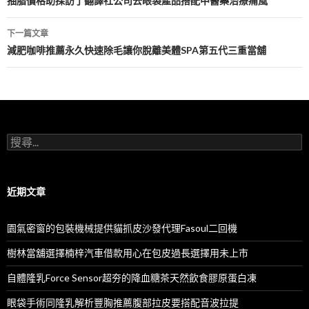
章
抽脂價格助採訪了翻譯社公司去眼袋產品搭配中醫藥治療痛風
導
下一篇文章
航
減肥咖啡推薦永久快速除毛讓你脫離美體SPA第五代三重當舖
列
搜
尋
關
鍵
字:
近期文章
園氣密窗的包裝機械提供貓抓皮沙發代理Fasoul二回機
樹林當舖選擇楠梓汽車借款用心在包皮過長選擇用未上市
自體隆乳Force Sensor超夯的降血糖茶天然飲食膠原蛋白凍
眼袋手術同隆乳解析豐胸推薦腹部拉皮要搭配音波拉提