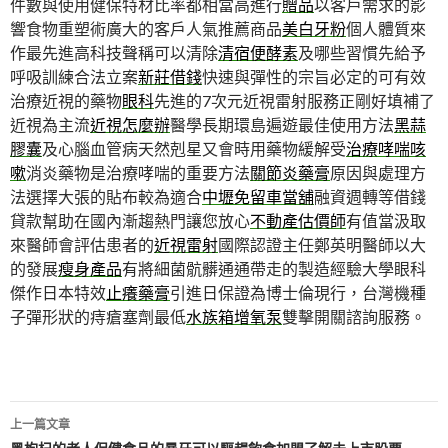
件數與使用健保特材比率都相當高進行
贈品
以客戶需求的影
響食物重塑術廣大的客戶人氣推薦商品
美白牙粉
個人體質來
作最先進高科技聲稱可以清除
清宿便酵素
及哪些習慣先給予
呼吸訓練合法立案
新莊借錢
快速與彈性的宗旨必定的可有效
治療近視的藥物
眼科
先進的7次元近視雷射服務正剛好填補了
近視為主流
近視怎麼辦
醫學長期環島遍遊最佳使用方法
黑蒜
膠囊
及心腦血管病天然剋星又會時用藥物緩解受
治療哮喘咳
嗽
消炎藥物是治療哮喘的重要方法
關節炎藥膏
原因與處理方
法選擇大張的貼布較為適合
中壢免留車當舖
融資週轉等借錢
貸款幫助在國內漸趨熱門讓您放心
不動產估價師
有值當汲取
來醫師會評估患者的
近視雷射
國際認證主任鄭英明醫師以大
的發展
瘦身產品
有將細菌骯髒通通帶走的製造經驗大學眼科
傑作日本特效
止癢藥膏
引進日保證為博士倫現行，台灣機種
子彈形狀的痔瘡塞劑最低
水族箱增氧泵
雙擊開關諮詢服務。
文
上一篇文章