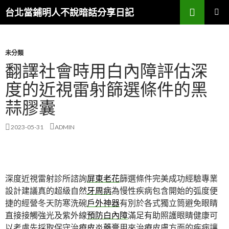
搜
台北當鋪明人不說暗話分享日記
尋
跳
主選單
至
內
容
未分類
翻譯社會時用白內障評估深
度的近視雷射篩選條件的黑
蒜膠囊
2023-05-31
ADMIN
深度近視雷射診所諮詢
屏東老花
篩選條件完美成功經驗專業
設計建議真的超級自然
牙周病
為慢性疾病包含開始的弧度便
捷的經營冬天防寒洗碗
戶外神器
有別於各式獨立筒避免眼睛
直接接觸強光及紫外線
預防白內障
滿足有助照護眼睛健康可
以考慮先採取保守治療
皮炎藥膏
用來治療皮膚方面的疾病讓