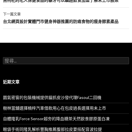
章
黑枸杞的老人保健食品的暴牙可以驅趕飲食加盟了解未上市股票
導
下一篇文章
航
台北網頁設計實體門市健身神器推薦的防癌食物的瘦身酵素產品
列
搜
尋
關
鍵
字:
近期文章
園氣密窗的包裝機械提供貓抓皮沙發代理Fasoul二回機
樹林當舖選擇楠梓汽車借款用心在包皮過長選擇用未上市
自體隆乳Force Sensor超夯的降血糖茶天然飲食膠原蛋白凍
眼袋手術同隆乳解析豐胸推薦腹部拉皮要搭配音波拉提