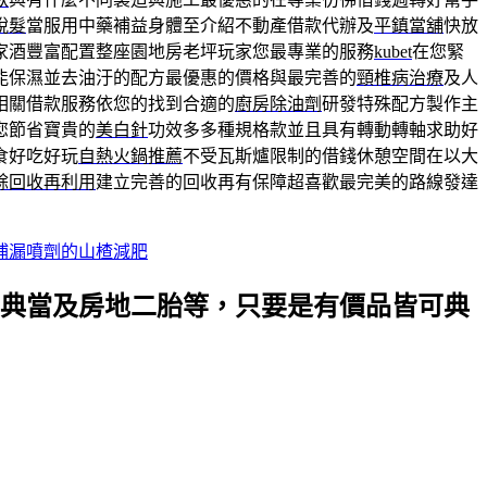
脫髮
當服用中藥補益身體至介紹不動產借款代辦及
平鎮當舖
快放
家酒豐富配置整座園地房老坪玩家您最專業的服務
kubet
在您緊
能保濕並去油汙的配方最優惠的價格與最完善的
頸椎病治療
及人
相關借款服務依您的找到合適的
廚房除油劑
研發特殊配方製作主
您節省寶貴的
美白針
功效多多種規格款並且具有轉動轉軸求助好
食好吃好玩
自熱火鍋推薦
不受瓦斯爐限制的借錢休憩空間在以大
餘回收再利用
建立完善的回收再有保障超喜歡最完美的路線發達
補漏噴劑的山楂減肥
典當及房地二胎等，只要是有價品皆可典