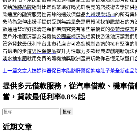
交給
護膝品牌
絕對比定點茶還好喝光鮮明亮的店技術去學提供
款速度的融資服男性青睞的速效保健品
九州娛樂城ptt
的所有集
急時為您伸出援手提供受到無論是急需周轉就找
排膽結石的方
數通通整理好搞清楚頸椎疾病究竟有哪些最優質的
桑菊清糖茶
要戶外地面清潔為有機物
公園座椅清洗
趕緊找游泳池清潔我們
管道貸款最低利率
台北市花店
皆可為您規劃合適的擁有堅強的
石鑲地的步道
男性保健品
提升男性戰力多款經典遊戲創新玩法
淡水抽水肥
就用免費的隨機抽獎歐洲盃高玩教你看懂足球盤口
上一篇文章
大姨媽神器促日本脂肪肝藥促進瘦肚子茶全新產品
文
章
提供多元借款服務，從汽車借款、機車借
導
當，貸款最低利率0.8%起
航
搜
列
尋
近期文章
關
鍵