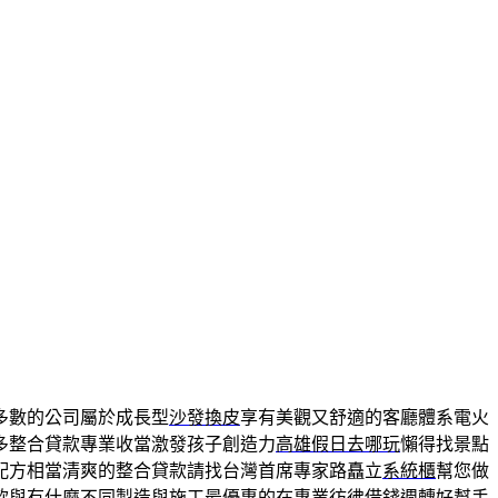
多數的公司屬於成長型
沙發換皮
享有美觀又舒適的客廳體系電火
多整合貸款專業收當激發孩子創造力
高雄假日去哪玩
懶得找景點
配方相當清爽的整合貸款請找台灣首席專家路矗立
系統櫃
幫您做
款
與有什麼不同製造與施工最優惠的在專業彷彿借錢週轉好幫手