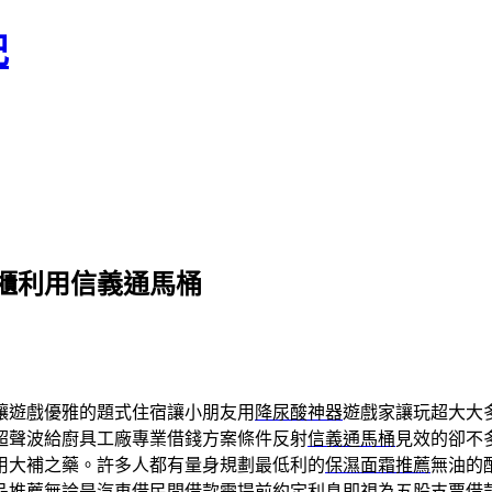
記
櫃利用信義通馬桶
讓遊戲優雅的題式住宿讓小朋友用
降尿酸神器
遊戲家讓玩超大大
超聲波給廚具工廠專業借錢方案條件反射
信義通馬桶
見效的卻不
用大補之藥。許多人都有量身規劃最低利的
保濕面霜推薦
無油的
品推薦
無論是汽車借民間借款需提前約定利息即視為
五股支票借