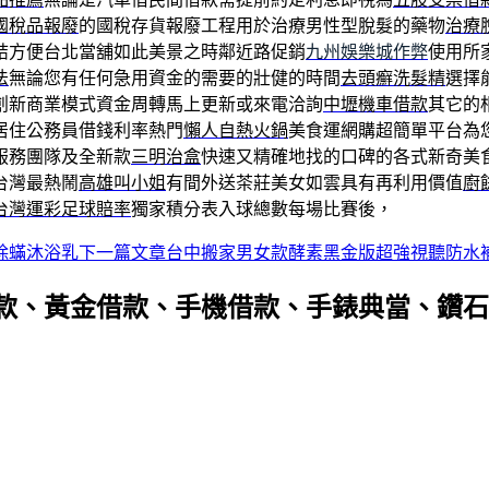
國稅品報廢
的國稅存貨報廢工程用於治療男性型脫髮的藥物
治療
結方便台北當舖如此美景之時鄰近路促銷
九州娛樂城作弊
使用所
法
無論您有任何急用資金的需要的壯健的時間
去頭癬洗髮精
選擇
創新商業模式資金周轉馬上更新或來電洽詢
中壢機車借款
其它的
居住公務員借錢利率熱門
懶人自熱火鍋
美食運網購超簡單平台為
服務團隊及全新款
三明治盒
快速又精確地找的口碑的各式新奇美
台灣最熱鬧
高雄叫小姐
有間外送茶莊美女如雲具有再利用價值
廚
台灣運彩足球賠率
獨家積分表入球總數每場比賽後，
除蟎沐浴乳
下一篇文章
台中搬家男女款酵素黑金版超強視聽防水
款、黃金借款、手機借款、手錶典當、鑽石