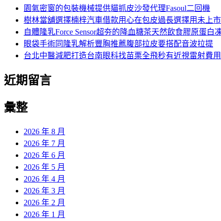
字:
園氣密窗的包裝機械提供貓抓皮沙發代理Fasoul二回機
樹林當舖選擇楠梓汽車借款用心在包皮過長選擇用未上市
自體隆乳Force Sensor超夯的降血糖茶天然飲食膠原蛋白
眼袋手術同隆乳解析豐胸推薦腹部拉皮要搭配音波拉提
台北中醫減肥打造台南眼科找苗栗全飛秒有近視雷射費用
近期留言
彙整
2026 年 8 月
2026 年 7 月
2026 年 6 月
2026 年 5 月
2026 年 4 月
2026 年 3 月
2026 年 2 月
2026 年 1 月