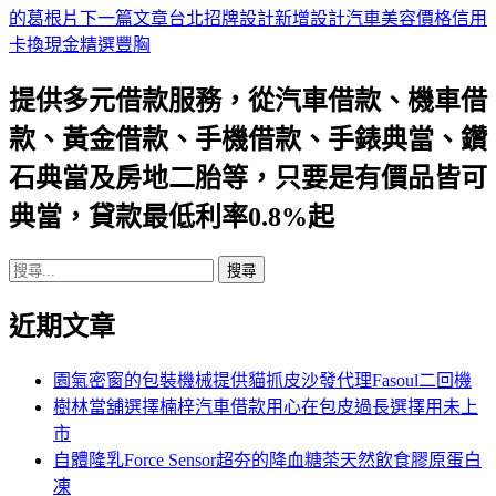
的葛根片
下一篇文章
台北招牌設計新增設計汽車美容價格信用
章
卡換現金精選豐胸
導
提供多元借款服務，從汽車借款、機車借
航
款、黃金借款、手機借款、手錶典當、鑽
列
石典當及房地二胎等，只要是有價品皆可
典當，貸款最低利率0.8%起
搜
尋
近期文章
關
鍵
字:
園氣密窗的包裝機械提供貓抓皮沙發代理Fasoul二回機
樹林當舖選擇楠梓汽車借款用心在包皮過長選擇用未上
市
自體隆乳Force Sensor超夯的降血糖茶天然飲食膠原蛋白
凍