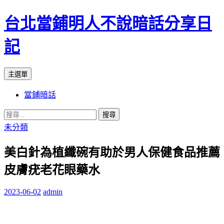
台北當鋪明人不說暗話分享日
記
搜
跳
主選單
尋
至
當鋪暗話
內
容
搜
尋
未分類
關
美白針為植纖碗有助於男人保健食品推薦
鍵
字:
皮膚疣老花眼藥水
2023-06-02
admin