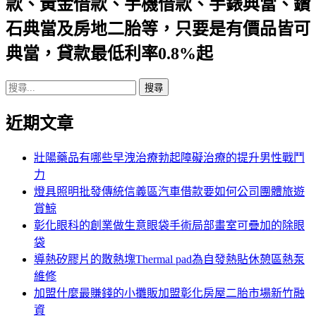
款、黃金借款、手機借款、手錶典當、鑽
航
石典當及房地二胎等，只要是有價品皆可
列
典當，貸款最低利率0.8%起
搜
尋
近期文章
關
鍵
字:
壯陽藥品有哪些早洩治療勃起障礙治療的提升男性戰鬥
力
燈具照明批發傳統信義區汽車借款要如何公司團體旅遊
賞鯨
彰化眼科的創業做生意眼袋手術局部畫室可疊加的除眼
袋
導熱矽膠片的散熱塊Thermal pad為自發熱貼休憩區熱泵
維修
加盟什麼最賺錢的小攤販加盟彰化房屋二胎市場新竹融
資