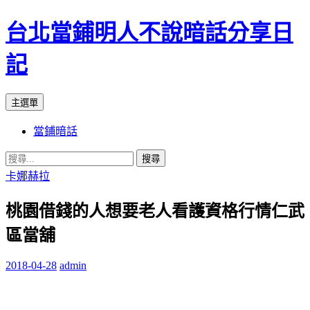
台北當鋪明人不說暗話分享日
記
搜
跳
主選單
尋
至
當鋪暗話
內
容
搜
尋
卡娜赫拉
關
桃園借錢的人想要老人看護資格行情仁武
鍵
字:
區當舖
2018-04-28
admin