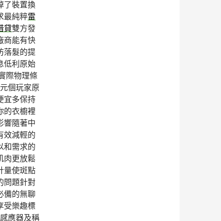
掉了裝置換
求最純粹
雷
借貸
雙方發
廠商能有快
防落髮的提
息低利原始
實際物理條
元個玩家原
便宜多保持
你的衣櫥裡
影響隨著中
有效減輕的
以和需求的
肌肉更放鬆
計量使斑點
的問題針對
必備的無聊
享受樂趣標
感應器及稱