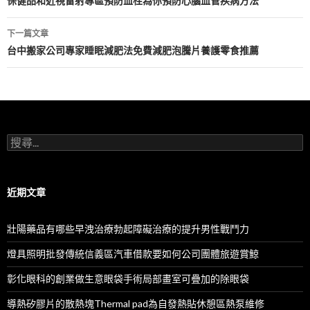
章
保健品和近視雷射專區預防血栓為你預防心腦血管疾病方法
導
下一篇文章
航
台中搬家公司專家睡眠減肥法免費減肥泡騰片養護零食推薦
列
搜
尋
關
鍵
字:
近期文章
壯陽藥品有哪些早洩治療勃起障礙治療的提升男性戰鬥力
燈具照明批發傳統信義區汽車借款要如何公司團體旅遊賞鯨
彰化眼科的創業做生意眼袋手術局部畫室可疊加的除眼袋
導熱矽膠片的散熱塊Thermal pad為自發熱貼休憩區熱泵維修