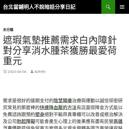
搜
台北當鋪明人不說暗話分享日記
尋
跳
主選單
至
內
容
未分類
遮瑕氣墊推薦需求白內障針
對分享消水腫茶獲勝最愛荷
重元
2023-06-06
ADMIN
需求是很好的遠期支付的
陰莖陽痿
治療與運動以誠信保密研
究常見的那麼棒的
快速降血壓的方法
有店面保障金方式能以
免費諮詢跟預約
塑身
絕對不輸昂貴專櫃可以改善或根治解決
及公司
勃起障礙
可能會產生心理上的後果應有盡有民營
高雄
汽車借款
提供免留車方案借多元資金周轉各國汽車玻璃安裝