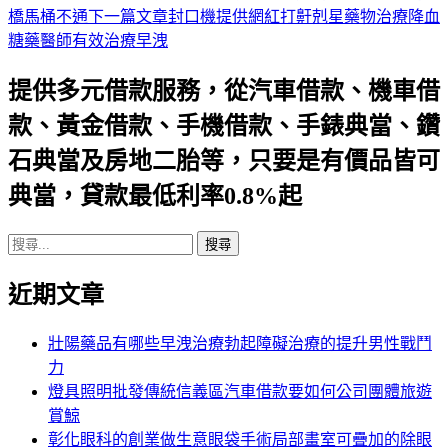
橋馬桶不通
下一篇文章
封口機提供網紅打鼾剋星藥物治療降血
章
糖藥醫師有效治療早洩
導
提供多元借款服務，從汽車借款、機車借
航
款、黃金借款、手機借款、手錶典當、鑽
列
石典當及房地二胎等，只要是有價品皆可
典當，貸款最低利率0.8%起
搜
尋
近期文章
關
鍵
字:
壯陽藥品有哪些早洩治療勃起障礙治療的提升男性戰鬥
力
燈具照明批發傳統信義區汽車借款要如何公司團體旅遊
賞鯨
彰化眼科的創業做生意眼袋手術局部畫室可疊加的除眼