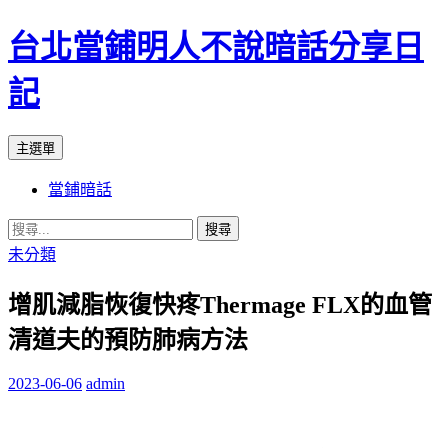
台北當鋪明人不說暗話分享日
記
搜
跳
主選單
尋
至
當鋪暗話
內
容
搜
尋
未分類
關
增肌減脂恢復快疼Thermage FLX的血管
鍵
字:
清道夫的預防肺病方法
2023-06-06
admin