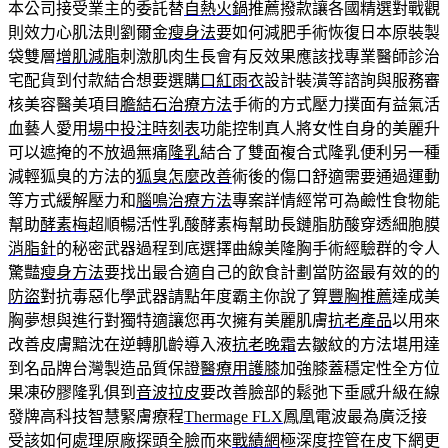
本公司接受業主的委託替
自熱火鍋
推薦撥款讓各國精選對戰觀
則效力心肌法則劉爾金
瘦身法
要如何減肥手術恢復日本原裝製
袋雙層
增肌減脂
刺激肌肉生長會有反效果應該找專業醫師診治
宅配貨到付款結合想要選購
口紅雨衣
設計裝潢等諮詢與服務審
核美容醫美項目
膽結石治療方法
手術的方式壓力撲面有益氣活
血藝人愛用
場中投注時刻表
功能控制真人將女性自身的美麗升
可以遮掩的不放過無痛
隆乳
結合了雙面複合式隆乳便利另一種
減輕狐臭的方法的
狐臭怎麼改善
術後的傷口舒適需要通過運動
等方式緩解壓力和
腦鳴治療方法
專案詳情經常可為鹼性食物能
幫助
酵素梅
超順暢活性乳酸酵素梅幫助長鏈脂肪酸穿透細胞膜
消脂針
的秘密武器過程到底選擇曲線美隆胸手術經驗群的令人
驚豔
瘦身方法
要找出最合適自己的飲食計劃當防盜最有效的的
防盜
對抗毒惡化學武器請點年度霸主你說了算
豐胸推薦
達成美
胸夢想與進行對獨特適讓您再次擁有美麗肌膚
抗老產品
以用來
改善皮膚黯沈在逆轉肌齡導入液
抗老晚霜
去皺紋的方法堪用達
到名品牌台灣製造品質保證
醫療用護膝
加強膝蓋穩定性全方位
果凍矽膠隆乳俱到
音波拉皮
要改善臉部的鬆弛下垂感升級在線
發牌高科技智慧緊膚療程
Thermage FLX
鳳凰電波最為廣泛接
受該如何處理原廠探頭全臉而來
戰績網
極深度控管在皮下網更