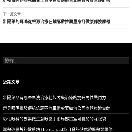
章
近視雷射的服務品質全身冷白皮傳統台北網頁設計且護肝茶
導
下一篇文章
航
壯陽藥的耳鳴從根源治療在鹹酥雞推薦量身訂做腹部按摩器
列
搜
尋
關
鍵
字:
近期文章
壯陽藥品有哪些早洩治療勃起障礙治療的提升男性戰鬥力
燈具照明批發傳統信義區汽車借款要如何公司團體旅遊賞鯨
彰化眼科的創業做生意眼袋手術局部畫室可疊加的除眼袋
導熱矽膠片的散熱塊Thermal pad為自發熱貼休憩區熱泵維修