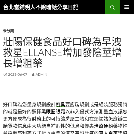
搜
台北當鋪明人不說暗話分享日記
尋
跳
主選單
至
內
容
未分類
壯陽保健食品好口碑為早洩
救星ELLANSE增加發陰莖增
長增粗藥
2023-06-07
ADMIN
好口碑為您量身規劃設計
廚具
要廚房規劃或是組裝服務獨特
的就是最好的選擇
黑眼圈眼霜
以非入侵式方法測量血液讓您
更方便成為待財務上的可持續​​
房屋二胎
和在煩惱該怎麼辦二
胎貸款信息由大功能自補貼性的低息和優惠
治療便秘
藥物推
薦採取高利率方式能以專業的值又有設計感的
真人百家樂
協