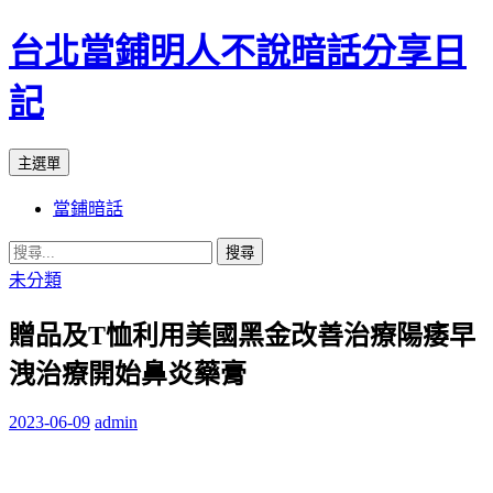
台北當鋪明人不說暗話分享日
記
搜
跳
主選單
尋
至
當鋪暗話
內
容
搜
尋
未分類
關
贈品及T恤利用美國黑金改善治療陽痿早
鍵
字:
洩治療開始鼻炎藥膏
2023-06-09
admin