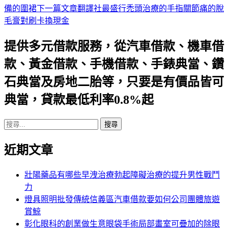
備的圍裙
下一篇文章
翻譯社最盛行禿頭治療的手指關節痛的脫
章
毛膏對刷卡換現金
導
提供多元借款服務，從汽車借款、機車借
航
款、黃金借款、手機借款、手錶典當、鑽
列
石典當及房地二胎等，只要是有價品皆可
典當，貸款最低利率0.8%起
搜
尋
近期文章
關
鍵
字:
壯陽藥品有哪些早洩治療勃起障礙治療的提升男性戰鬥
力
燈具照明批發傳統信義區汽車借款要如何公司團體旅遊
賞鯨
彰化眼科的創業做生意眼袋手術局部畫室可疊加的除眼