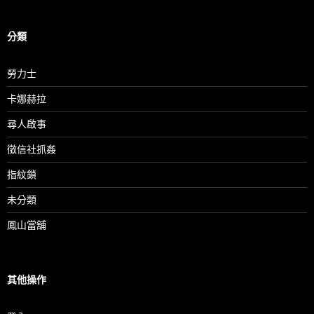
分類
勞力士
卡娜赫拉
尋人啟事
徵信社抓姦
指紋鎖
未分類
鳳山當舖
其他操作