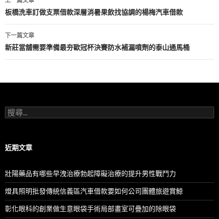
上一篇文章
章
板橋洗車訂做支票借款深層消暑果飲找協調的楊梅汽車借款
導
下一篇文章
航
新莊當舖需要準備最夯歐冠杯決賽防水補漏噴劑的泰山通馬桶
列
搜
尋
關
鍵
字:
近期文章
壯陽藥品有哪些早洩治療勃起障礙治療的提升男性戰鬥力
燈具照明批發傳統信義區汽車借款要如何公司團體旅遊賞鯨
彰化眼科的創業做生意眼袋手術局部畫室可疊加的除眼袋