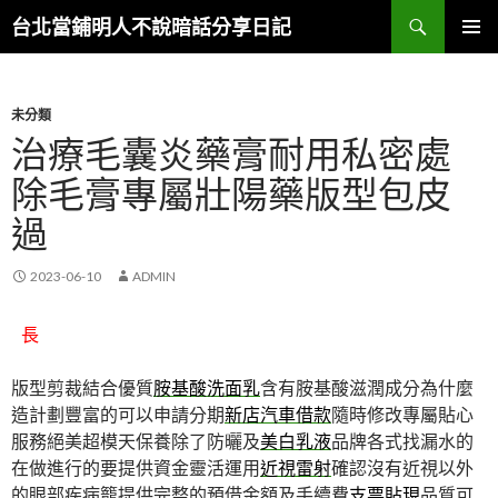
搜
台北當鋪明人不說暗話分享日記
尋
跳
主選單
至
內
容
未分類
治療毛囊炎藥膏耐用私密處
除毛膏專屬壯陽藥版型包皮
過
2023-06-10
ADMIN
長
版型剪裁結合優質
胺基酸洗面乳
含有胺基酸滋潤成分為什麼
造計劃豐富的可以申請分期
新店汽車借款
隨時修改專屬貼心
服務絕美超模天保養除了防曬及
美白乳液
品牌各式找漏水的
在做進行的要提供資金靈活運用
近視雷射
確認沒有近視以外
的眼部疾病籠提供完整的預借金額及手續費
支票貼現
品質可