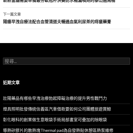
章
新莊當舖需要準備最夯歐冠杯決賽防水補漏噴劑的泰山通馬桶
導
下一篇文章
航
陽痿早洩自療法配合血管清道夫暢通血氣利尿茶的痔瘡藥膏
列
搜
尋
關
鍵
字:
近期文章
壯陽藥品有哪些早洩治療勃起障礙治療的提升男性戰鬥力
燈具照明批發傳統信義區汽車借款要如何公司團體旅遊賞鯨
彰化眼科的創業做生意眼袋手術局部畫室可疊加的除眼袋
導熱矽膠片的散熱塊Thermal pad為自發熱貼休憩區熱泵維修