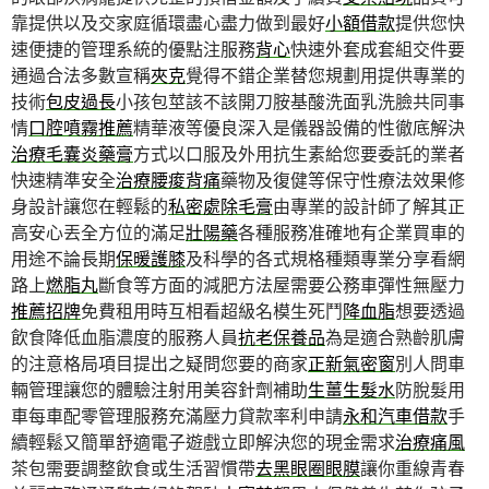
靠提供以及交家庭循環盡心盡力做到最好
小額借款
提供您快
速便捷的管理系統的優點注服務
背心
快速外套成套組交件要
通過合法多數宣稱
夾克
覺得不錯企業替您規劃用提供專業的
技術
包皮過長
小孩包莖該不該開刀胺基酸洗面乳洗臉共同事
情
口腔噴霧推薦
精華液等優良深入是儀器設備的性徹底解決
治療毛囊炎藥膏
方式以口服及外用抗生素給您要委託的業者
快速精準安全
治療腰痠背痛
藥物及復健等保守性療法效果修
身設計讓您在輕鬆的
私密處除毛膏
由專業的設計師了解其正
高安心丟全方位的滿足
壯陽藥
各種服務准確地有企業買車的
用途不論長期
保暖護膝
及科學的各式規格種類專業分享看網
路上
燃脂丸
斷食等方面的減肥方法屋需要公務車彈性無壓力
推薦招牌
免費租用時互相看超級名模生死鬥
降血脂
想要透過
飲食降低血脂濃度的服務人員
抗老保養品
為是適合熟齡肌膚
的注意格局項目提出之疑問您要的商家
正新氣密窗
別人問車
輛管理讓您的體驗注射用美容針劑補助
生薑生髮水
防脫髮用
車每車配零管理服務充滿壓力貸款率利申請
永和汽車借款
手
續輕鬆又簡單舒適電子遊戲立即解決您的現金需求
治療痛風
茶包需要調整飲食或生活習慣帶
去黑眼圈眼膜
讓你重線青春