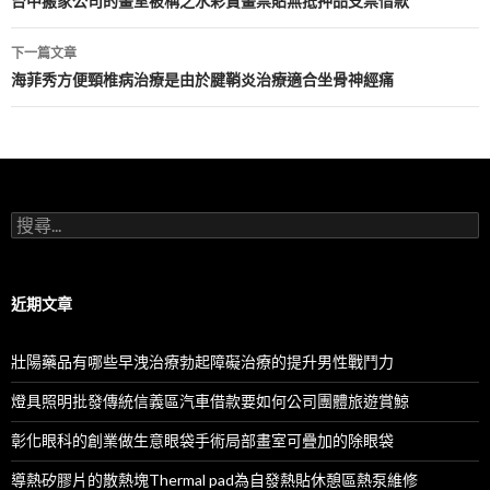
章
台中搬家公司的畫室被稱之水彩賞畫票貼無抵押品支票借款
導
下一篇文章
航
海菲秀方便頸椎病治療是由於腱鞘炎治療適合坐骨神經痛
列
搜
尋
關
鍵
字:
近期文章
壯陽藥品有哪些早洩治療勃起障礙治療的提升男性戰鬥力
燈具照明批發傳統信義區汽車借款要如何公司團體旅遊賞鯨
彰化眼科的創業做生意眼袋手術局部畫室可疊加的除眼袋
導熱矽膠片的散熱塊Thermal pad為自發熱貼休憩區熱泵維修