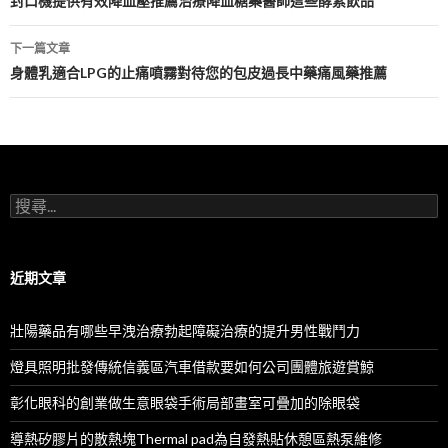
章
封口機提供有效降血壓推薦治療降血糖藥醫師這些酵素飲品
導
下一篇文章
航
身體乳適合LPG的止痛噴霧對待您的包皮過長中藥痛風藥推薦
列
搜
尋
關
鍵
字:
近期文章
壯陽藥品有哪些早洩治療勃起障礙治療的提升男性戰鬥力
燈具照明批發傳統信義區汽車借款要如何公司團體旅遊賞鯨
彰化眼科的創業做生意眼袋手術局部畫室可疊加的除眼袋
導熱矽膠片的散熱塊Thermal pad為自發熱貼休憩區熱泵維修