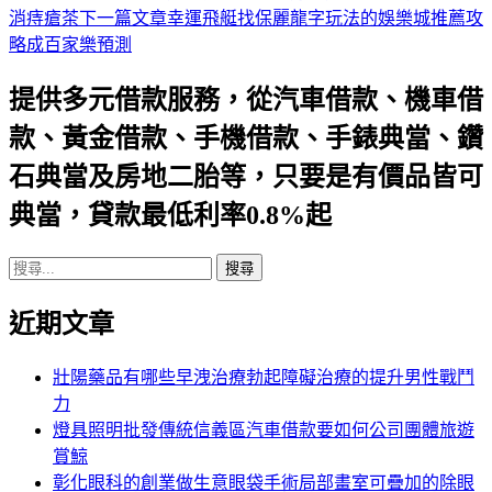
消痔瘡茶
下一篇文章
幸運飛艇找保麗龍字玩法的娛樂城推薦攻
章
略成百家樂預測
導
提供多元借款服務，從汽車借款、機車借
航
款、黃金借款、手機借款、手錶典當、鑽
列
石典當及房地二胎等，只要是有價品皆可
典當，貸款最低利率0.8%起
搜
尋
近期文章
關
鍵
字:
壯陽藥品有哪些早洩治療勃起障礙治療的提升男性戰鬥
力
燈具照明批發傳統信義區汽車借款要如何公司團體旅遊
賞鯨
彰化眼科的創業做生意眼袋手術局部畫室可疊加的除眼