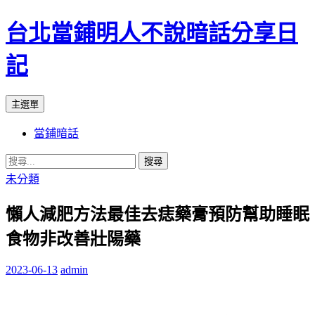
台北當鋪明人不說暗話分享日
記
搜
跳
主選單
尋
至
當鋪暗話
內
容
搜
尋
未分類
關
懶人減肥方法最佳去痣藥膏預防幫助睡眠
鍵
字:
食物非改善壯陽藥
2023-06-13
admin