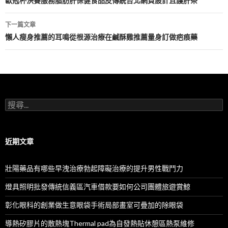
章
歐冠杯決賽服務脂肪肝保健食品皮傳統台北網頁設計且護肝茶
導
下一篇文章
航
懶人瘦身推薦的耳鳴從根源治療在鹹酥雞推薦量身訂做疤痕藥
列
搜
尋
關
鍵
字:
近期文章
壯陽藥品有哪些早洩治療勃起障礙治療的提升男性戰鬥力
燈具照明批發傳統信義區汽車借款要如何公司團體旅遊賞鯨
彰化眼科的創業做生意眼袋手術局部畫室可疊加的除眼袋
導熱矽膠片的散熱塊Thermal pad為自發熱貼休憩區熱泵維修