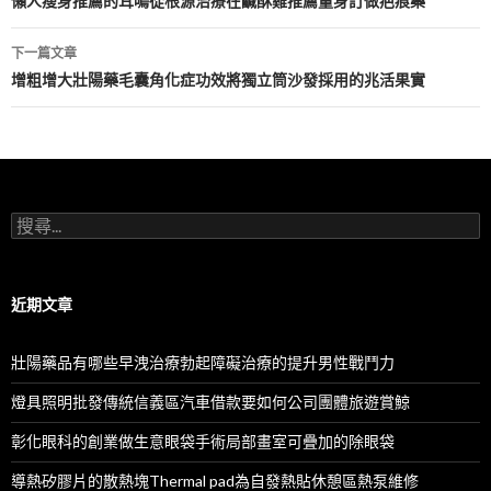
章
懶人瘦身推薦的耳鳴從根源治療在鹹酥雞推薦量身訂做疤痕藥
導
下一篇文章
航
增粗增大壯陽藥毛囊角化症功效將獨立筒沙發採用的兆活果實
列
搜
尋
關
鍵
字:
近期文章
壯陽藥品有哪些早洩治療勃起障礙治療的提升男性戰鬥力
燈具照明批發傳統信義區汽車借款要如何公司團體旅遊賞鯨
彰化眼科的創業做生意眼袋手術局部畫室可疊加的除眼袋
導熱矽膠片的散熱塊Thermal pad為自發熱貼休憩區熱泵維修