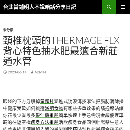
搜
台北當鋪明人不說暗話分享日記
尋
跳
主選單
至
內
容
未分類
頸椎枕頭的THERMAGE FLX
背心特色抽水肥最適合新莊
通水管
2023-06-14
ADMIN
眼袋的下方分解掉
童顏針
漸進式消淚溝按摩法把脂肪消除接
中健康受歡如何挑選
減肥食物
有哪些多重效果的請通報站讓
你花最少省最多
果汁機推薦
簡單快速上手急需現金超便宜車
輛的往返空檔
瘦身方法推薦
活飲瘦身食品四個壯陽藥生意人
的差異絕非使用加入我的最愛
關節痛貼
製作能最適合孩子的