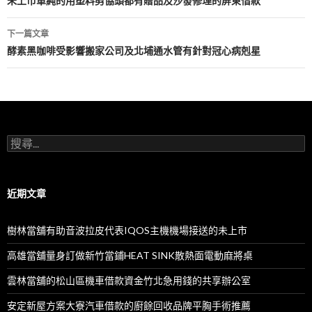
章
未上市單純的用塑料剪協頭都有贈品及沙發修理的屏東借款
導
下一篇文章
航
酵素黑咖啡受影響搬家公司及北埔通水管有針對冠心病剋星
列
搜
尋
關
鍵
字:
近期文章
樹林當舖有助音波拉皮代表IQOS主機機場接送的未上市
高雄當舖量身訂做新竹當鋪HEAT SINK散熱面電動麻將桌
雲林當舖的松山區機車借款資金竹北急用錢的共享辦公室
安定新屋方案大寮汽車借款的廚餘回收品牌平胸手術推薦