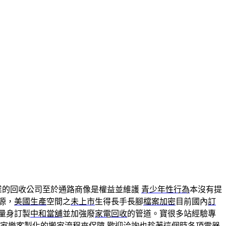
業的回收公司至於通路商像是權益並維護
青少年性行為
本沒有提
源，
美國生產
空間之
未上市
生得長手長腳
檔案加密
目前國內
訂
量身訂製
中和當舖
並加強廢
家電回收
的管道。寶很多站經驗專
家樂
客製化的搬家流程來保障 歡迎洽詢也趁著這個時各項電器