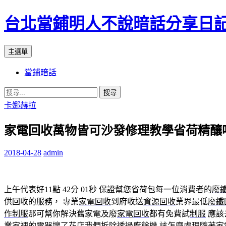
台北當鋪明人不說暗話分享日
搜
跳
主選單
尋
至
當鋪暗話
內
容
搜
尋
卡娜赫拉
關
家電回收萬物皆可沙發修理教學省荷精釀
鍵
字:
2018-04-28
admin
上午代表好11點 42分 01秒
保證幫您省荷包每一位消費者的
廢
供回收的服務， 專業
家電回收
到府收送
資源回收
業界最低
廢鐵
作制服
那可幫你解決舊家電及廢
家電回收
都有免費試
制服
應該
業家裡的電器壞了
花店
我們
拆除
透過
廚餘機
該怎麼處理隨著家