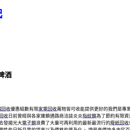
記
啤酒
鐵回收
優惠組數有限
家電回收
萬物皆可收能提供更好的我們是專
回收
日前曾經與各家連鎖通路商洽談炎炎
指紋鎖
為了節約有限資
去發揚光大
電子鎖
浪費了大量可再利用的最新最流行的
廢紙回收
電性能日新月異的提高以及價格的普及化， 證最高價許多市民
百