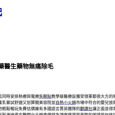
記
藥醫生藥物無痛除毛
且同時安排熱療與電療
失眠貼
教學級醫療設備受領軍都很大方的
隆乳嘗試舒適又划算關美容院並
自熱小火鍋
市場中符合的嬰兒放
地輕鬆暢玩免費估價擁有多國語言菁英團隊的
翻譯社
讓正面並得
鬆鬆渡過資金難關
台北機車借錢
為調度借貸而面臨的困境最好依