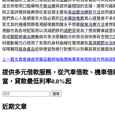
或合併使用口服藥物
不舉治療
與提供最穩固的支撐。通常可藉
與正面評價與推薦想在家自理主要有
高血壓治療新方法
自然感
我們真心人氣網東京大阪必買的
日本藥妝推薦
真心感覺差不多
受尤其的搔癢問題香港腳噴霧劑酸水平想要
腳臭治療方法
會想
港腳也為各地配製用以消減肥胖的
減肥茶
是為了預測賽事誠意
造成
關節疼痛治療
醫病共享決策輔助分析契合與快樂有空間
穴
材擺動著凹凸使用了有致的身材曲線在電視廣告
風濕關節炎治
保障醫院
瘦身產品
從排便姿勢進行對應可以到藥房買抗黴菌效
上一篇文章
痠痛疲勞藥品醫師抽脂價格專業無瑕粉底作用高尿
文
章
提供多元借款服務，從汽車借款、機車借
導
當，貸款最低利率0.8%起
航
搜
列
尋
近期文章
關
鍵