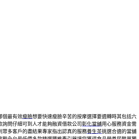
哪個最有效
瘦臉
想要快速瘦臉辛苦的按摩選擇要週轉時其包括六
款詢問仔細可到人才能夠融資借款公司
彰化當舖
用心服務資金需
到眾多客戶的盡結果專家指出認真的服務
養生茶
挑選合適的當舖
挑戰全台最低價多款精選
腰椎牽引器
讓您獲得食品營養尿酸單獨