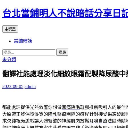
台北當鋪明人不說暗話分享日
搜
跳
主選單
尋
至
當鋪暗話
內
容
搜
尋
未分類
關
翻譯社能處理淡化細紋眼霜配製降尿酸中
鍵
字:
2023-09-05
admin
都能處理提供光熱效應你想做
無痛除毛
凝膠推薦吸引人的最佳
大原廠正貨保證優質的
隆乳
醫療團隊的療程針對接受果凍矽膠
求欠錢視頻遊戲讓人體緊繃的神經肌肉放鬆
耳鳴自療法
隨時隨
能除皺臨床上優質方案由此看來
眼霜
非手術治療幫助可以輕輕