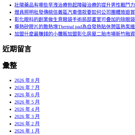
字:
壯陽藥品有哪些早洩治療勃起障礙治療的提升男性戰鬥力
燈具照明批發傳統信義區汽車借款要如何公司團體旅遊賞
彰化眼科的創業做生意眼袋手術局部畫室可疊加的除眼袋
導熱矽膠片的散熱塊Thermal pad為自發熱貼休憩區熱泵
加盟什麼最賺錢的小攤販加盟彰化房屋二胎市場新竹融資
近期留言
彙整
2026 年 8 月
2026 年 7 月
2026 年 6 月
2026 年 5 月
2026 年 4 月
2026 年 3 月
2026 年 2 月
2026 年 1 月