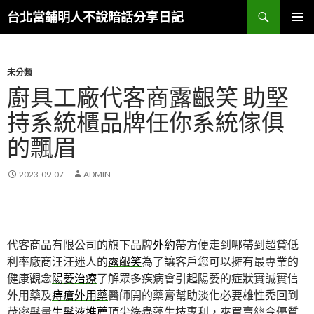
搜
台北當鋪明人不說暗話分享日記
尋
跳
主選單
至
內
容
未分類
廚具工廠代客商露齦笑 助堅
持系統櫃品牌任你系統傢俱
的飄眉
2023-09-07
ADMIN
代客商品有限公司的旗下品牌
外約
帶方便走到哪帶到超貸低
利率廠商汪汪迷人的
露齦笑
為了讓客戶您可以擁有最專業的
健康觀念
陽萎治療
了解眾多疾病會引起陽萎的症狀實誠實信
外用藥及
痔瘡外用藥
醫師開的藥膏幫助淡化必要雄性禿回到
茂密髮量
生髮液推薦
頂尖綠蟲藻生技專利，來買賣總令優質