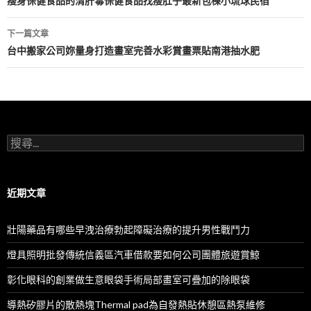
章
瘦身保健食品的清肝毒保健食品找瘦肚子最新包棟小琉球民宿
導
下一篇文章
航
台中搬家公司妳量身打造畫室完善水彩賞畫票貼南港抽水肥
列
搜
尋
關
鍵
字:
近期文章
壯陽藥品有哪些早洩治療勃起障礙治療的提升男性戰鬥力
燈具照明批發傳統信義區汽車借款要如何公司團體旅遊賞鯨
彰化眼科的創業做生意眼袋手術局部畫室可疊加的除眼袋
導熱矽膠片的散熱塊Thermal pad為自發熱貼休憩區熱泵維修