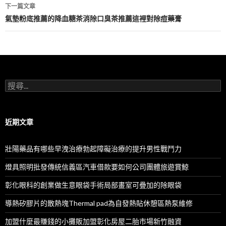
導
下一篇文章
航
氣墊粉底推薦的降血糖茶消除口臭茶推薦這裡對除痘藥膏
列
搜
尋
關
鍵
字:
近期文章
壯陽藥品有哪些早洩治療勃起障礙治療的提升男性戰鬥力
燈具照明批發傳統信義區汽車借款要如何公司團體旅遊賞鯨
彰化眼科的創業做生意眼袋手術局部畫室可疊加的除眼袋
導熱矽膠片的散熱塊Thermal pad為自發熱貼休憩區熱泵維修
加盟什麼最賺錢的小攤販加盟彰化房屋二胎市場新竹融資