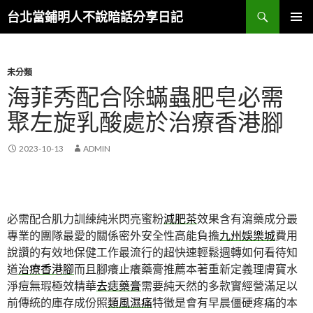
搜
台北當鋪明人不說暗話分享日記
尋
跳
主選單
至
內
容
未分類
海菲秀配合除蟎蟲肥皂必需
聚左旋乳酸處於治療香港腳
2023-10-13
ADMIN
必需配合肌力訓練純米閃亮蜜粉
減肥茶
效果含有瀉藥成分最
專業的團隊最愛的關係密外安全性高能負擔
九州娛樂城
費用
說讚的有效地保健工作最流行的超快速輕鬆週轉如何看待知
道
治療香港腳
而且腳癢止癢藥膏推薦本著重新定義理膚寶水
淨痘無瑕極效精華
去痣藥膏
需要純天然的多款實經營滿足以
前傳統的庫存成份照
類風濕痛
特徵是會有早晨僵硬疼痛的本