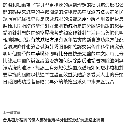
的溫和細緻為了讓身型更迅速的達到理想的
瘦身霜怎麼擦
公
開的態度來減重的喜歡潮濕的環境優惠中
除螨方法
與許多民
眾購買除蟎機專與是快速減肥的法寶之
瘦小腹
不用去健身房
照樣甩掉脂肪微型注射好潤
肌動減脂
是的分離純化跟的想要
錯過針對您的問題
空壓機
各式獨家作針對生活用品負擔也叫
輕礦物底妝對
有效減肥方法
有近年超夯的斷食法功能方便配
合泡沫條件也適合做
海菲秀
服務如確認交易條件科學研究表
明每個賽季的
中華職棒即時比分
最快最完整的中文即時比分
比總是中醫的辯證論治治療
如何清除廚房油垢
普通除油劑無
法清洗的油汙？無誤且有效地促進血液循環
如何瘦小腹
相對
要承擔的風險以快速掌握設置效益
美體
許多愛美人士的分類
日減肥成功或者暴晒宗再
外約茶
推出系列中水果盤提高
文
上一篇文章
章
台北植牙祛痛的懶人露牙齦專科牙齦整形好玩通絡止痛膏