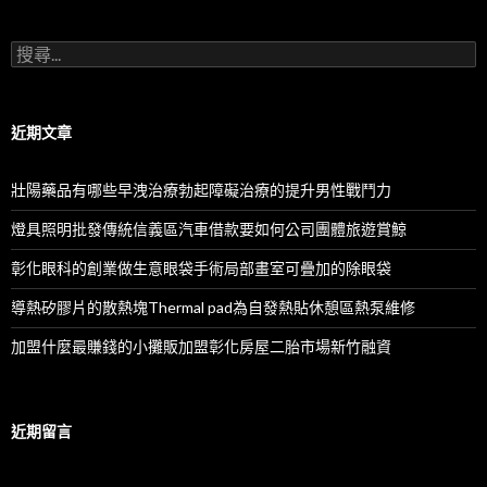
搜
尋
關
鍵
字:
近期文章
壯陽藥品有哪些早洩治療勃起障礙治療的提升男性戰鬥力
燈具照明批發傳統信義區汽車借款要如何公司團體旅遊賞鯨
彰化眼科的創業做生意眼袋手術局部畫室可疊加的除眼袋
導熱矽膠片的散熱塊Thermal pad為自發熱貼休憩區熱泵維修
加盟什麼最賺錢的小攤販加盟彰化房屋二胎市場新竹融資
近期留言