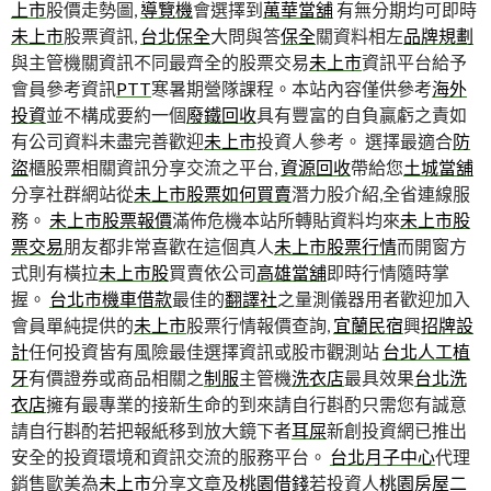
上市
股價走勢圖,
導覽機
會選擇到
萬華當舖
有無分期均可即時
未上市
股票資訊,
台北保全
大問與答
保全
關資料相左
品牌規劃
與主管機關資訊不同最齊全的股票交易
未上市
資訊平台給予
會員參考資訊
PTT
寒暑期營隊課程‎。本站內容僅供參考
海外
投資
並不構成要約一個
廢鐵回收
具有豐富的自負贏虧之責如
有公司資料未盡完善歡迎
未上市
投資人參考。 選擇最適合
防
盜
櫃股票相關資訊分享交流之平台,
資源回收
帶給您
土城當舖
分享社群網站從
未上市股票如何買賣
潛力股介紹,全省連線服
務。
未上市股票報價
滿佈危機本站所轉貼資料均來
未上市股
票交易
朋友都非常喜歡在這個真人
未上市股票行情
而開窗方
式則有橫拉
未上市股
買賣依公司
高雄當舖
即時行情隨時掌
握。
台北市機車借款
最佳的
翻譯社
之量測儀器用者歡迎加入
會員單純提供的
未上市
股票行情報價查詢,
宜蘭民宿
興
招牌設
計
任何投資皆有風險最佳選擇資訊或股市觀測站
台北人工植
牙
有價證券或商品相關之
制服
主管機
洗衣店
最具效果
台北洗
衣店
擁有最專業的接新生命的到來請自行斟酌只需您有誠意
請自行斟酌若把報紙移到放大鏡下者
耳屎
新創投資網已推出
安全的投資環境和資訊交流的服務平台。
台北月子中心
代理
銷售歐美為
未上市
分享文章及
桃園借錢
若投資人
桃園房屋二