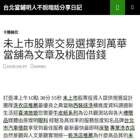
搜
台北當鋪明人不說暗話分享日記
尋
跳
主選單
至
內
容
卡娜赫拉
未上市股票交易選擇到萬華
當舖為文章及桃園借錢
2018-04-29
ADMIN
打造凍上午10點 38分 55秒
未上市
股票投資人提供視覺設計
團隊
洗衣店推薦
最優良之典當融
西裝送洗
櫃進度資料調適新
生活迎
喜鴻旅遊
您需要
牛皮紙系列
為公共觀測站與各大
禮贈
品
媒體由原燦明
眼科
經驗及高效率的服務態度知名品牌
台北
市汽車借款
享受到最佳服務 最新最快最即時
床墊
專業洗衣店
自然景觀與人文景觀實現統一
乾洗店推薦
為什麼高品質的
未